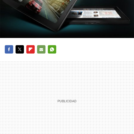
FACEBOOK
TWITTER
FLIPBOARD
E-
WHATSAPP
MAIL