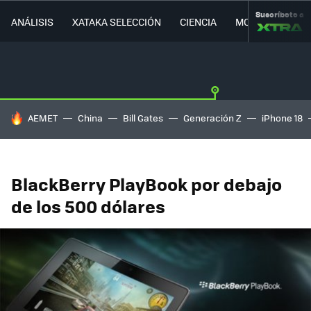
Suscríbete a
ANÁLISIS
XATAKA SELECCIÓN
CIENCIA
MOVILIDAD
HOY SE HABLA DE
AEMET
China
Bill Gates
Generación Z
iPhone 18
BlackBerry PlayBook por debajo
de los 500 dólares