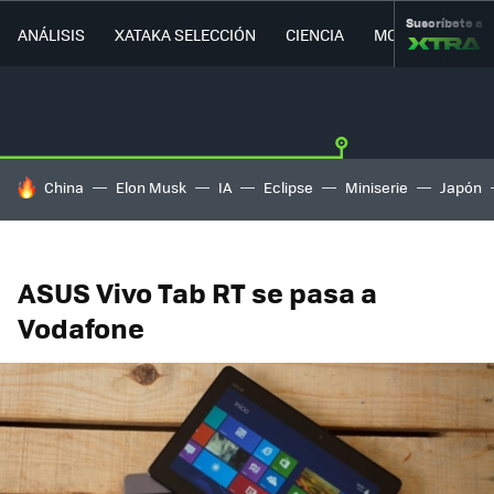
Suscríbete a
ANÁLISIS
XATAKA SELECCIÓN
CIENCIA
MOVILIDAD
HOY SE HABLA DE
China
Elon Musk
IA
Eclipse
Miniserie
Japón
ASUS Vivo Tab RT se pasa a
Vodafone