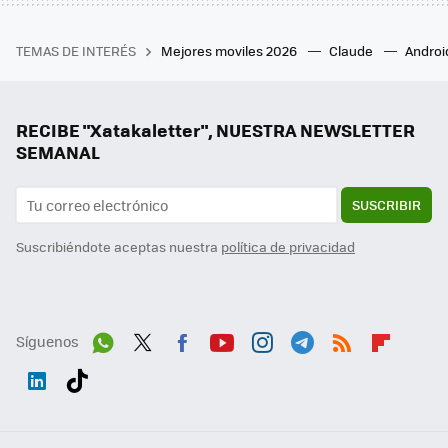
TEMAS DE INTERÉS
Mejores moviles 2026
Claude
Androi
RECIBE "Xatakaletter", NUESTRA NEWSLETTER
SEMANAL
SUSCRIBIR
Suscribiéndote aceptas nuestra
política de privacidad
Síguenos
Wh
Twit
Fac
You
Inst
Tele
RSS
Flip
ats
ter
ebo
tub
agr
gra
boa
Link
Tikt
App
ok
e
am
m
rd
edI
ok