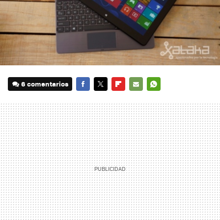
6 comentarios
FACEBOOK
TWITTER
FLIPBOARD
E-
WHATSAPP
MAIL