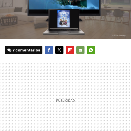
7 comentarios
FACEBOOK
TWITTER
FLIPBOARD
E-
WHATSAPP
MAIL