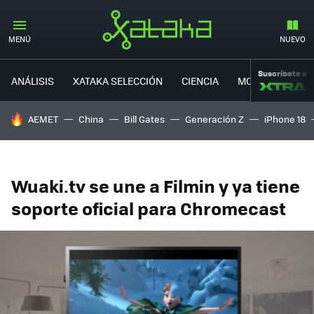
MENÚ
NUEVO
Suscríbete a
ANÁLISIS
XATAKA SELECCIÓN
CIENCIA
MOVILIDAD
HOY SE HABLA DE
AEMET
China
Bill Gates
Generación Z
iPhone 18
Wuaki.tv se une a Filmin y ya tiene
soporte oficial para Chromecast