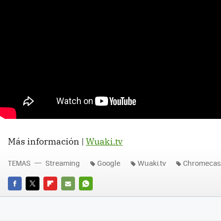
Más información |
Wuaki.tv
TEMAS
Streaming
Google
Wuaki.tv
Chromecas
FACEBOOK
TWITTER
FLIPBOARD
E-
WHATSAPP
MAIL