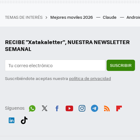
TEMAS DE INTERÉS
Mejores moviles 2026
Claude
Androi
RECIBE "Xatakaletter", NUESTRA NEWSLETTER
SEMANAL
SUSCRIBIR
Suscribiéndote aceptas nuestra
política de privacidad
Síguenos
Wh
Twit
Fac
You
Inst
Tele
RSS
Flip
ats
ter
ebo
tub
agr
gra
boa
Link
Tikt
App
ok
e
am
m
rd
edI
ok