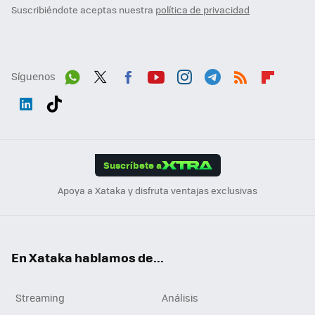
Suscribiéndote aceptas nuestra
política de privacidad
Síguenos
Wh
Twit
Fac
You
Inst
Tele
RSS
Flip
ats
ter
ebo
tub
agr
gra
boa
Link
Tikt
App
ok
e
am
m
rd
edI
ok
Suscríbete a
n
Apoya a Xataka y disfruta ventajas exclusivas
En Xataka hablamos de...
Streaming
Análisis