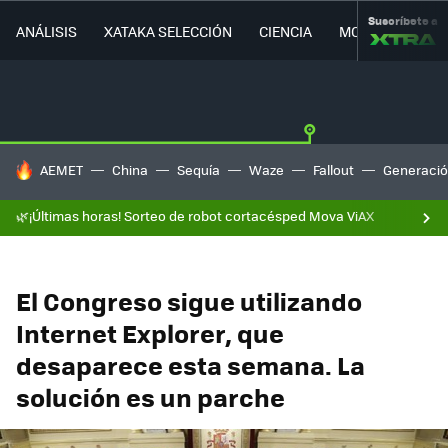
Suscríbete a
ANÁLISIS
XATAKA SELECCIÓN
CIENCIA
MOVILIDAD
HOY SE HABLA DE
AEMET
China
Sequía
Waze
Fallout
Generació
🌿¡Últimas horas! Sorteo de robot cortacésped Mova ViAX
El Congreso sigue utilizando
Internet Explorer, que
desaparece esta semana. La
solución es un parche