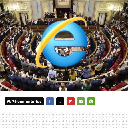
75 comentarios
FACEBOOK
TWITTER
FLIPBOARD
E-
WHATSAPP
MAIL