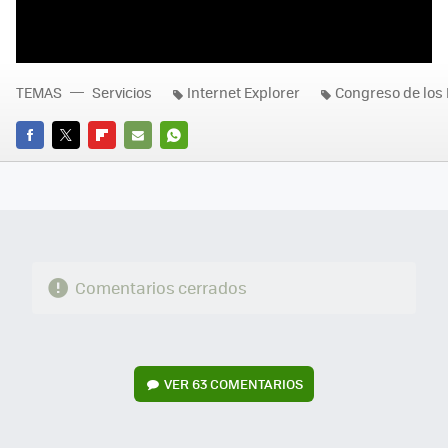
TEMAS
Servicios
Internet Explorer
Congreso de los
FACEBOOK
TWITTER
FLIPBOARD
E-
WHATSAPP
MAIL
Comentarios cerrados
VER
63 COMENTARIOS