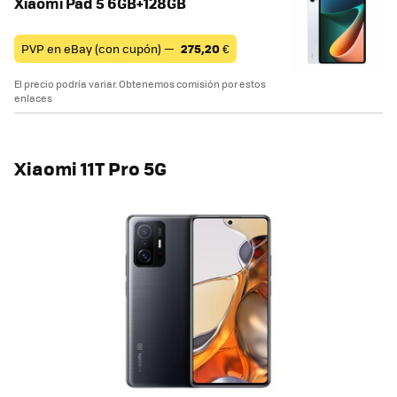
Xiaomi Pad 5 6GB+128GB
PVP en eBay (con cupón) —
275,20
€
El precio podría variar. Obtenemos comisión por estos
enlaces
Xiaomi 11T Pro 5G