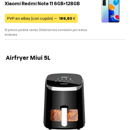
Xiaomi Redmi Note 11 6GB+128GB
PVP en eBay (con cupón) —
169,60
€
El precio podría variar. Obtenemos comisión por estos
enlaces
Airfryer Miui 5L