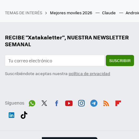
TEMAS DE INTERÉS
Mejores moviles 2026
Claude
Androi
RECIBE "Xatakaletter", NUESTRA NEWSLETTER
SEMANAL
SUSCRIBIR
Suscribiéndote aceptas nuestra
política de privacidad
Síguenos
Wh
Twit
Fac
You
Inst
Tele
RSS
Flip
ats
ter
ebo
tub
agr
gra
boa
Link
Tikt
App
ok
e
am
m
rd
edI
ok