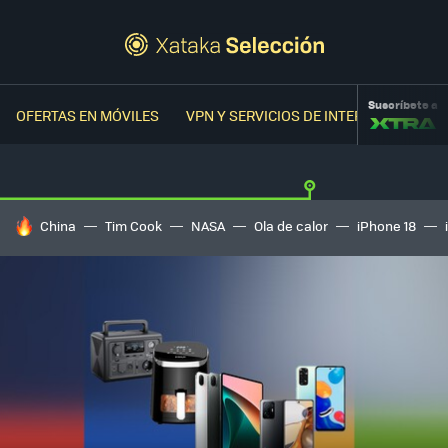
Suscríbete a
OFERTAS EN MÓVILES
VPN Y SERVICIOS DE INTERNET
OFER
HOY SE HABLA DE
China
Tim Cook
NASA
Ola de calor
iPhone 18