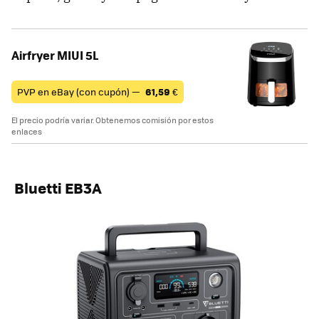
Airfryer MIUI 5L
PVP en eBay (con cupón) —
61,59
€
El precio podría variar. Obtenemos comisión por estos
enlaces
Bluetti EB3A