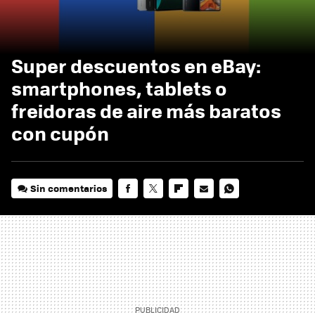
Super descuentos en eBay:
smartphones, tablets o
freidoras de aire más baratos
con cupón
Sin comentarios
FACEBOOK
TWITTER
FLIPBOARD
E-
WHATSAPP
MAIL