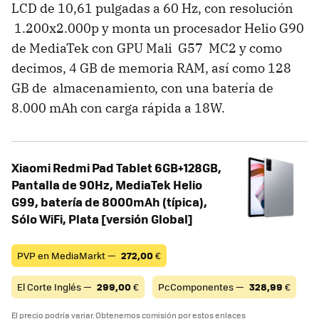
LCD de 10,61 pulgadas a 60 Hz, con resolución
1.200x2.000p y monta un procesador Helio G90
de MediaTek con GPU Mali G57 MC2 y como
decimos, 4 GB de memoria RAM, así como 128
GB de almacenamiento, con una batería de
8.000 mAh con carga rápida a 18W.
Xiaomi Redmi Pad Tablet 6GB+128GB,
Pantalla de 90Hz, MediaTek Helio
G99, batería de 8000mAh (típica),
Sólo WiFi, Plata [versión Global]
PVP en MediaMarkt —
272,00
€
El Corte Inglés —
299,00
€
PcComponentes —
328,99
€
El precio podría variar. Obtenemos comisión por estos enlaces