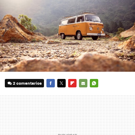
2 comentarios
FACEBOOK
TWITTER
FLIPBOARD
E-
WHATSAPP
MAIL