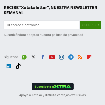
RECIBE "Xatakaletter", NUESTRA NEWSLETTER
SEMANAL
SUSCRIBIR
Suscribiéndote aceptas nuestra
política de privacidad
Síguenos
Wh
Twit
Fac
You
Inst
Tele
RSS
Flip
ats
ter
ebo
tub
agr
gra
boa
Link
Tikt
App
ok
e
am
m
rd
edI
ok
Suscríbete a
n
Apoya a Xataka y disfruta ventajas exclusivas