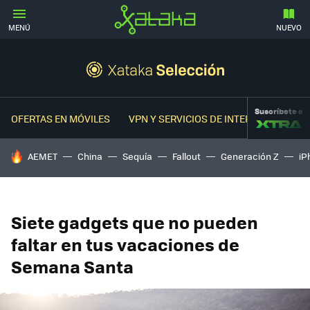
MENÚ
NUEVO
Suscríbete a
OFERTAS EN MÓVILES
VPN Y SERVICIOS DE INTERNET
OFER
HOY SE HABLA DE
AEMET
China
Sequía
Fallout
Generación Z
iP
Siete gadgets que no pueden
faltar en tus vacaciones de
Semana Santa