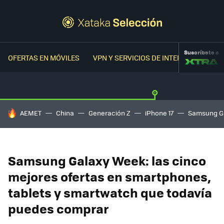
Suscríbete a
OFERTAS EN MÓVILES
VPN Y SERVICIOS DE INTERNET
OFER
HOY SE HABLA DE
AEMET
China
Generación Z
iPhone 17
Samsung G
Samsung Galaxy Week: las cinco
mejores ofertas en smartphones,
tablets y smartwatch que todavía
puedes comprar