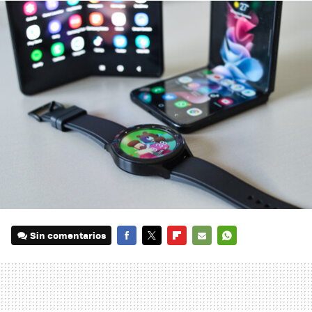
Sin comentarios
FACEBOOK
TWITTER
FLIPBOARD
E-
WHATSAPP
MAIL