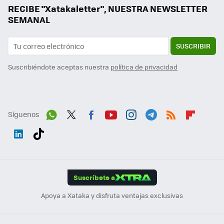
RECIBE "Xatakaletter", NUESTRA NEWSLETTER
SEMANAL
SUSCRIBIR
Suscribiéndote aceptas nuestra
política de privacidad
Síguenos
Wh
Twit
Fac
You
Inst
Tele
RSS
Flip
ats
ter
ebo
tub
agr
gra
boa
Link
Tikt
App
ok
e
am
m
rd
edI
ok
Suscríbete a
n
Apoya a Xataka y disfruta ventajas exclusivas