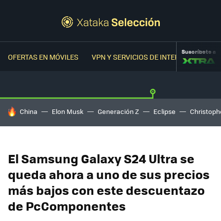
Suscríbete a
OFERTAS EN MÓVILES
VPN Y SERVICIOS DE INTERNET
OFER
HOY SE HABLA DE
China
Elon Musk
Generación Z
Eclipse
Christoph
El Samsung Galaxy S24 Ultra se
queda ahora a uno de sus precios
más bajos con este descuentazo
de PcComponentes