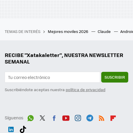
TEMAS DE INTERÉS
Mejores moviles 2026
Claude
Androi
RECIBE "Xatakaletter", NUESTRA NEWSLETTER
SEMANAL
SUSCRIBIR
Suscribiéndote aceptas nuestra
política de privacidad
Síguenos
Wh
Twit
Fac
You
Inst
Tele
RSS
Flip