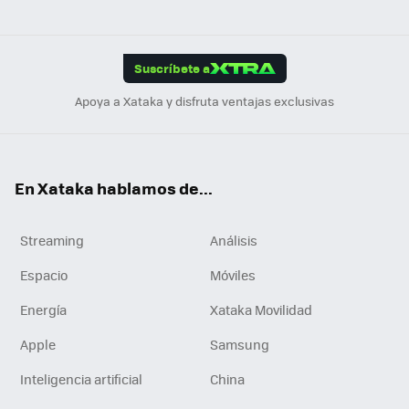
ats
ter
ebo
tub
agr
gra
boa
Link
Tikt
App
ok
e
am
m
rd
edI
ok
Suscríbete a
n
Apoya a Xataka y disfruta ventajas exclusivas
En Xataka hablamos de...
Streaming
Análisis
Espacio
Móviles
Energía
Xataka Movilidad
Apple
Samsung
Inteligencia artificial
China