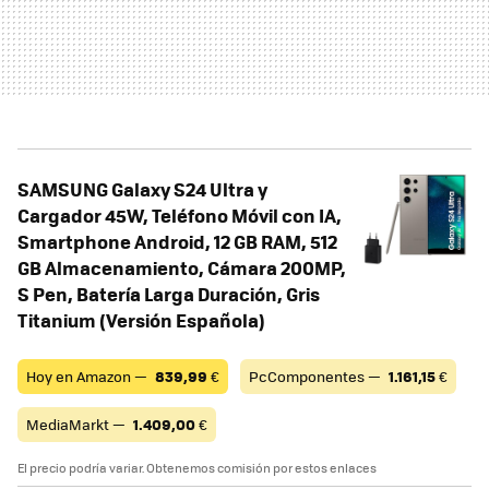
SAMSUNG Galaxy S24 Ultra y
Cargador 45W, Teléfono Móvil con IA,
Smartphone Android, 12 GB RAM, 512
GB Almacenamiento, Cámara 200MP,
S Pen, Batería Larga Duración, Gris
Titanium (Versión Española)
Hoy en Amazon —
839,99
€
PcComponentes —
1.161,15
€
MediaMarkt —
1.409,00
€
El precio podría variar. Obtenemos comisión por estos enlaces