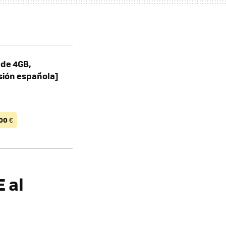
 de 4GB,
sión española]
00
€
 al