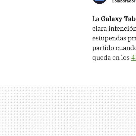
Colaborador
La
Galaxy Ta
clara intenció
estupendas pre
partido cuand
queda en los
4