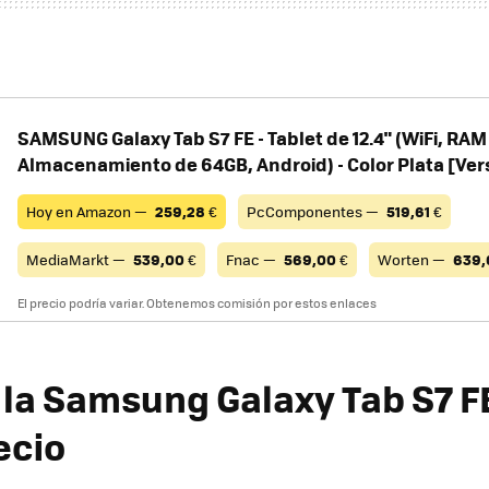
SAMSUNG Galaxy Tab S7 FE - Tablet de 12.4" (WiFi, RAM
Almacenamiento de 64GB, Android) - Color Plata [Ver
Hoy en Amazon —
259,28
€
PcComponentes —
519,61
€
MediaMarkt —
539,00
€
Fnac —
569,00
€
Worten —
639,
El precio podría variar. Obtenemos comisión por estos enlaces
la Samsung Galaxy Tab S7 FE
ecio