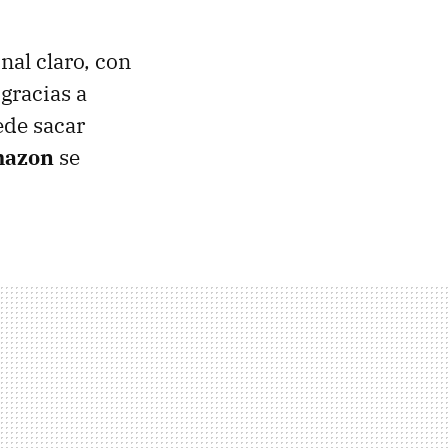
nal claro, con
gracias a
ede sacar
azon
se