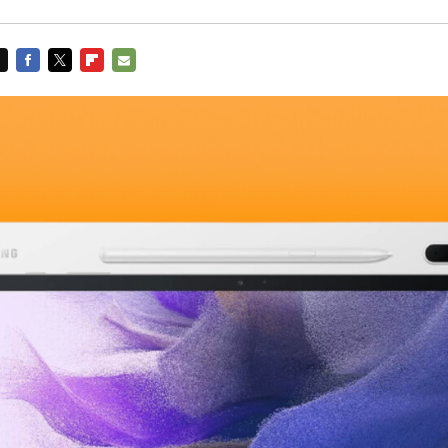
FACEBOOK
TWITTER
FLIPBOARD
E-
MAIL