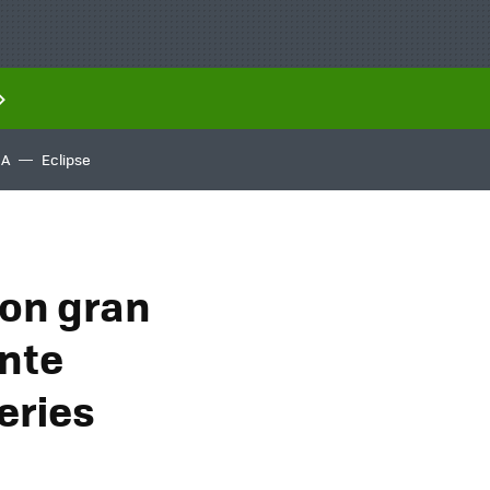
IA
Eclipse
on gran
ente
eries