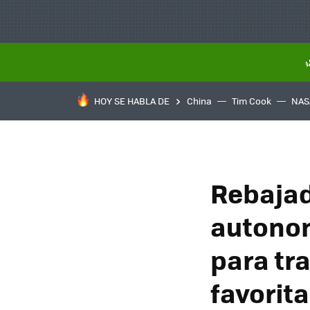
HOY SE HABLA DE
China
Tim Cook
NAS
Rebajad
autonom
para tra
favorit