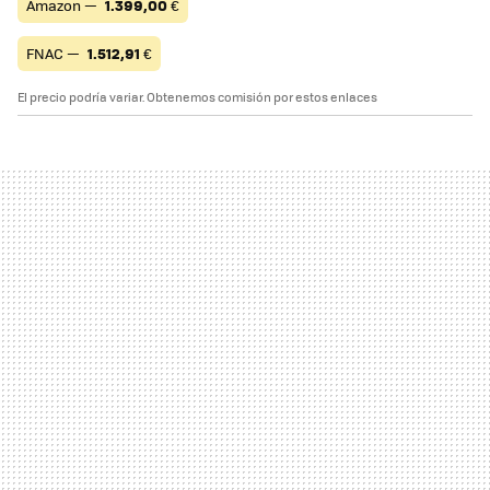
Amazon —
1.399,00
€
FNAC —
1.512,91
€
El precio podría variar. Obtenemos comisión por estos enlaces