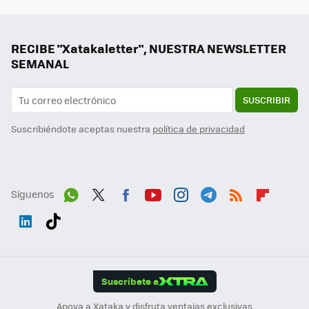
RECIBE "Xatakaletter", NUESTRA NEWSLETTER
SEMANAL
SUSCRIBIR
Suscribiéndote aceptas nuestra
política de privacidad
Síguenos
Wh
Twit
Fac
You
Inst
Tele
RSS
Flip
ats
ter
ebo
tub
agr
gra
boa
Link
Tikt
App
ok
e
am
m
rd
edI
ok
Suscríbete a
n
Apoya a Xataka y disfruta ventajas exclusivas