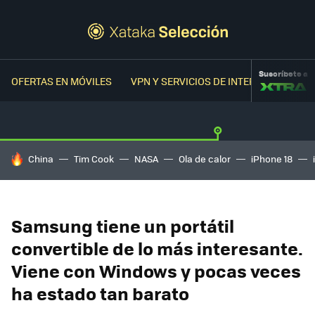
Suscríbete a
OFERTAS EN MÓVILES
VPN Y SERVICIOS DE INTERNET
OFER
HOY SE HABLA DE
China
Tim Cook
NASA
Ola de calor
iPhone 18
Samsung tiene un portátil
convertible de lo más interesante.
Viene con Windows y pocas veces
ha estado tan barato