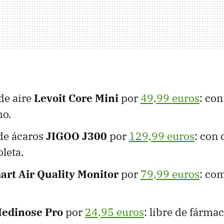
de aire
Levoit Core Mini
por
49,99 euros
: con
mo.
de ácaros
JIGOO J300
por
129,99 euros
: con
oleta.
rt Air Quality Monitor
por
79,99 euros
: co
edinose Pro
por
24,95 euros
: libre de fárma