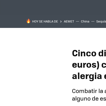
HOY SE HABLA DE
AEMET
China
Sequí
Cinco d
euros) c
alergia
Combatir la 
alguno de es