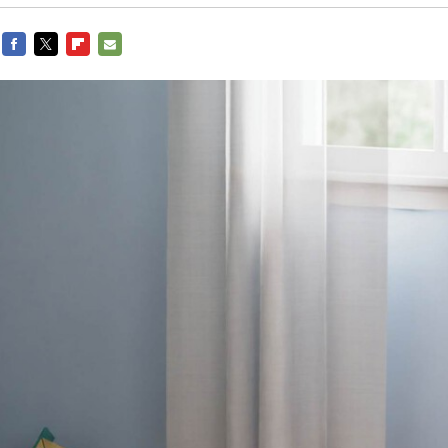
FACEBOOK
TWITTER
FLIPBOARD
E-
MAIL