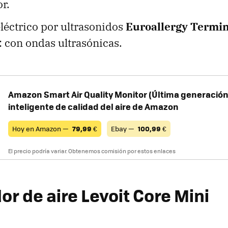
r.
léctrico por ultrasonidos
Euroallergy Termi
: con ondas ultrasónicas.
Amazon Smart Air Quality Monitor (Última generación)
inteligente de calidad del aire de Amazon
Hoy en Amazon —
79,99
€
Ebay —
100,99
€
El precio podría variar. Obtenemos comisión por estos enlaces
or de aire Levoit Core Mini