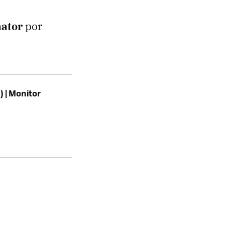
nator
por
 | Monitor