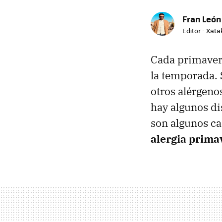
Fran León
Editor - Xat
Cada primavera
la temporada. S
otros alérgeno
hay algunos di
son algunos ca
alergia prima