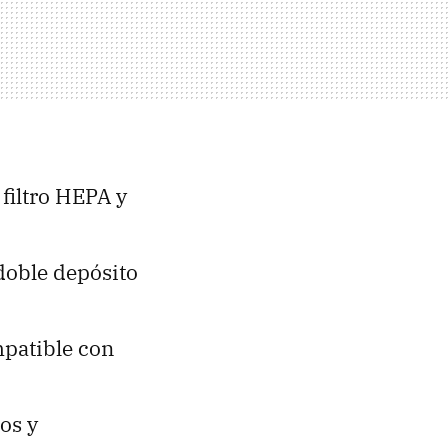
 filtro HEPA y
 doble depósito
mpatible con
cos y