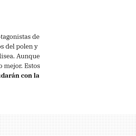
otagonistas de
os del polen y
odisea. Aunque
o mejor. Estos
udarán con la