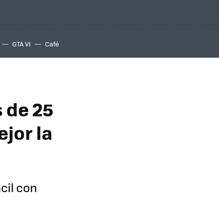
GTA VI
Café
 de 25
ejor la
cil con