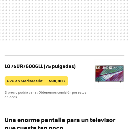
LG 75UR76006LL (75 pulgadas)
PVP en MediaMarkt —
599,00
€
El precio podría variar. Obtenemos comisión por estos
enlaces
Una enorme pantalla para un televisor
que cuesta tan poco