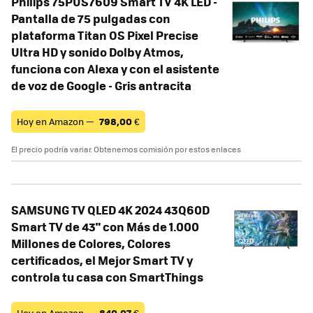
Philips 75PUS7609 Smart TV 4K LED -
Pantalla de 75 pulgadas con
plataforma Titan OS Pixel Precise
Ultra HD y sonido Dolby Atmos,
funciona con Alexa y con el asistente
de voz de Google - Gris antracita
Hoy en Amazon —
798,00
€
El precio podría variar. Obtenemos comisión por estos enlaces
SAMSUNG TV QLED 4K 2024 43Q60D
Smart TV de 43" con Más de 1.000
Millones de Colores, Colores
certificados, el Mejor Smart TV y
controla tu casa con SmartThings
Hoy en Amazon —
840,07
€