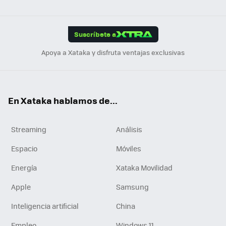
ats
ter
ebo
tub
agr
gra
boa
Link
Tikt
App
ok
e
am
m
rd
edI
ok
Suscríbete a
n
Apoya a Xataka y disfruta ventajas exclusivas
En Xataka hablamos de...
Streaming
Análisis
Espacio
Móviles
Energía
Xataka Movilidad
Apple
Samsung
Inteligencia artificial
China
Empleo
Windows 11