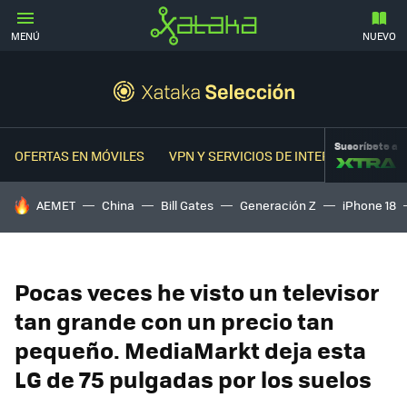
MENÚ
NUEVO
Suscríbete a
OFERTAS EN MÓVILES
VPN Y SERVICIOS DE INTERNET
OFER
HOY SE HABLA DE
AEMET
China
Bill Gates
Generación Z
iPhone 18
Pocas veces he visto un televisor
tan grande con un precio tan
pequeño. MediaMarkt deja esta
LG de 75 pulgadas por los suelos