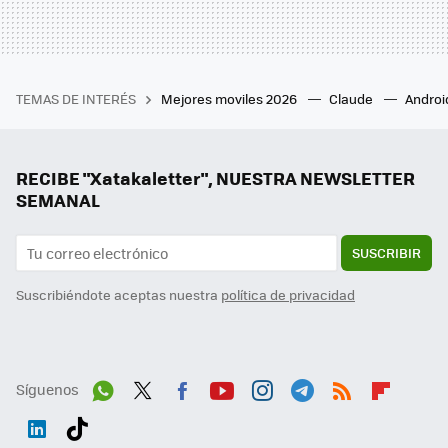
TEMAS DE INTERÉS
Mejores moviles 2026
Claude
Androi
RECIBE "Xatakaletter", NUESTRA NEWSLETTER
SEMANAL
SUSCRIBIR
Suscribiéndote aceptas nuestra
política de privacidad
Síguenos
Wh
Twit
Fac
You
Inst
Tele
RSS
Flip