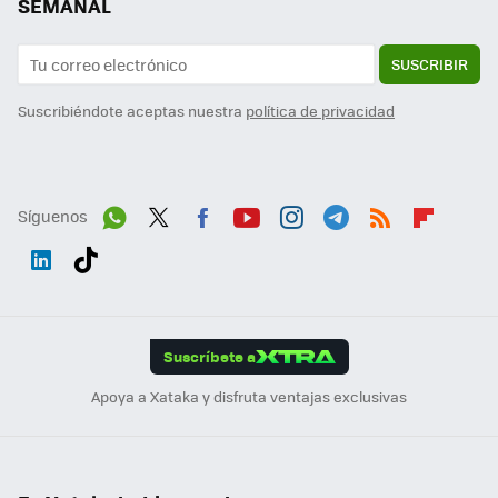
SEMANAL
SUSCRIBIR
Suscribiéndote aceptas nuestra
política de privacidad
Síguenos
Wh
Twit
Fac
You
Inst
Tele
RSS
Flip
ats
ter
ebo
tub
agr
gra
boa
Link
Tikt
App
ok
e
am
m
rd
edI
ok
Suscríbete a
n
Apoya a Xataka y disfruta ventajas exclusivas