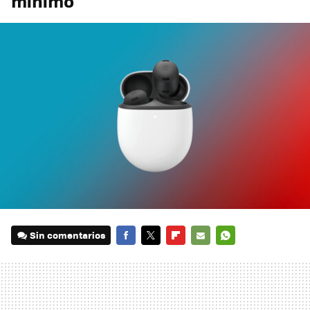
mínimo
Sin comentarios
FACEBOOK
TWITTER
FLIPBOARD
E-
WHATSAPP
MAIL