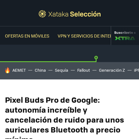
Suscríbete a
OFERTAS EN MÓVILES
VPN Y SERVICIOS DE INTERNET
OFER
HOY SE HABLA DE
AEMET
China
Sequía
Fallout
Generación Z
iP
Pixel Buds Pro de Google:
autonomía increíble y
cancelación de ruido para unos
auriculares Bluetooth a precio