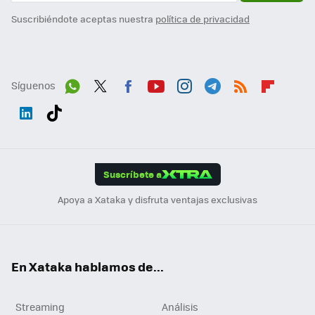
Suscribiéndote aceptas nuestra
política de privacidad
Síguenos
Wh
Twit
Fac
You
Inst
Tele
RSS
Flip
ats
ter
ebo
tub
agr
gra
boa
Link
Tikt
App
ok
e
am
m
rd
edI
ok
Suscríbete a
n
Apoya a Xataka y disfruta ventajas exclusivas
En Xataka hablamos de...
Streaming
Análisis