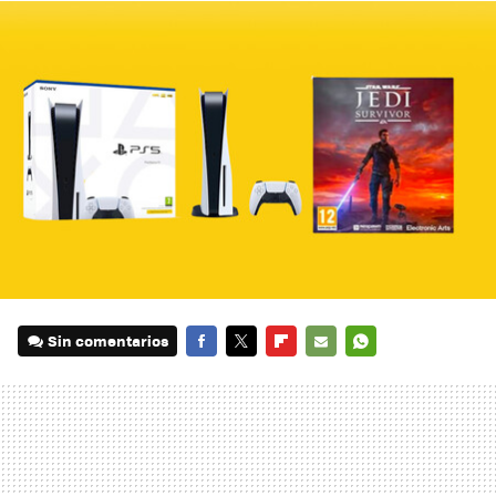
Sin comentarios
FACEBOOK
TWITTER
FLIPBOARD
E-
WHATSAPP
MAIL