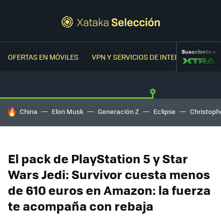
Suscríbete a
OFERTAS EN MÓVILES
VPN Y SERVICIOS DE INTERNET
OFER
HOY SE HABLA DE
China
Elon Musk
Generación Z
Eclipse
Christoph
El pack de PlayStation 5 y Star
Wars Jedi: Survivor cuesta menos
de 610 euros en Amazon: la fuerza
te acompaña con rebaja