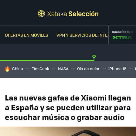
Suscríbete a
OFERTAS EN MÓVILES
VPN Y SERVICIOS DE INTERNET
OFER
HOY SE HABLA DE
China
Tim Cook
NASA
Ola de calor
iPhone 18
Las nuevas gafas de Xiaomi llegan
a España y se pueden utilizar para
escuchar música o grabar audio