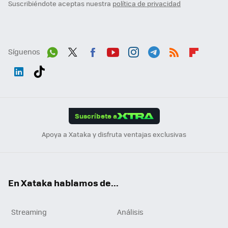
Suscribiéndote aceptas nuestra
política de privacidad
Síguenos
Wh
Twit
Fac
You
Inst
Tele
RSS
Flip
ats
ter
ebo
tub
agr
gra
boa
Link
Tikt
App
ok
e
am
m
rd
edI
ok
Suscríbete a
n
Apoya a Xataka y disfruta ventajas exclusivas
En Xataka hablamos de...
Streaming
Análisis