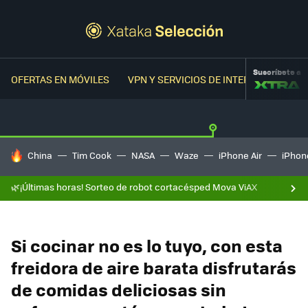
Suscríbete a
OFERTAS EN MÓVILES
VPN Y SERVICIOS DE INTERNET
OFER
HOY SE HABLA DE
China
Tim Cook
NASA
Waze
iPhone Air
iPhone
🌿¡Últimas horas! Sorteo de robot cortacésped Mova ViAX
Si cocinar no es lo tuyo, con esta
freidora de aire barata disfrutarás
de comidas deliciosas sin