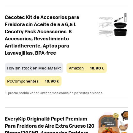
Cecotec Kit de Accesorios para
Freidora sin Aceite de 5 a 6,5 L
Cecofry Pack Accessories. 8
Accesorios, Revestimiento
Antiadherente, Aptos para
Lavavajillas, BPA-free
Hoy sin stock en MediaMarkt
Amazon —
16,90
€
PcComponentes —
16,90
€
El precio podría variar. Obtenemos comisión por estos enlaces
EveryKip Original® Papel Premium
Para Freidora de Aire Extra Grueso 120
Piezas[20CM], Accesorios Freidora