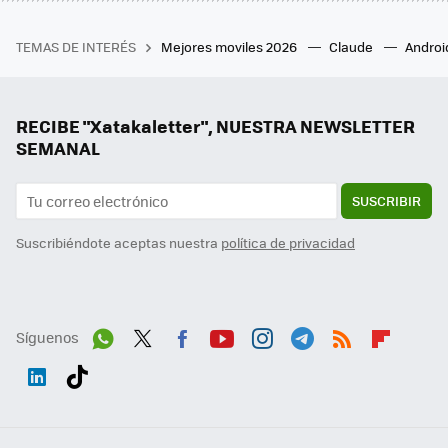
TEMAS DE INTERÉS
Mejores moviles 2026
Claude
Androi
RECIBE "Xatakaletter", NUESTRA NEWSLETTER
SEMANAL
SUSCRIBIR
Suscribiéndote aceptas nuestra
política de privacidad
Síguenos
Wh
Twit
Fac
You
Inst
Tele
RSS
Flip
ats
ter
ebo
tub
agr
gra
boa
Link
Tikt
App
ok
e
am
m
rd
edI
ok