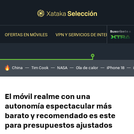
Suscríbete a
OFERTAS EN MÓVILES
VPN Y SERVICIOS DE INTERNET
OFER
HOY SE HABLA DE
China
Tim Cook
NASA
Ola de calor
iPhone 18
El móvil realme con una
autonomía espectacular más
barato y recomendado es este
para presupuestos ajustados