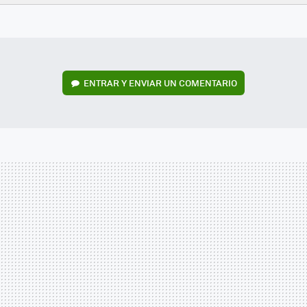
FACEBOOK
TWITTER
FLIPBOARD
E-
WHATSAPP
MAIL
ENTRAR Y ENVIAR UN COMENTARIO