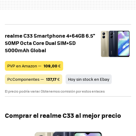
realme C33 Smartphone 4+64GB 6.5''
50MP Octa Core Dual SIM+SD
5000mAh Global
PVP en Amazon —
109,00
€
PcComponentes —
137,17
€
Hoy sin stock en Ebay
El precio podría variar. Obtenemos comisión por estos enlaces
Comprar el realme C33 al mejor precio