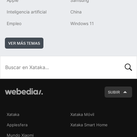
Apple
Samsung
Inteligencia artificial
China
Empleo
Windows 11
VER MÁS TEMAS
BUSCA
SUBIR
Xataka
Xataka Móvil
Applesfera
Xataka Smart Home
Mundo Xiaomi