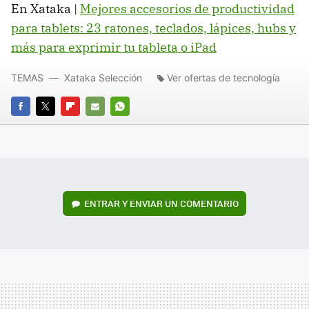
En Xataka |
Mejores accesorios de productividad
para tablets: 23 ratones, teclados, lápices, hubs y
más para exprimir tu tableta o iPad
TEMAS
Xataka Selección
Ver ofertas de tecnología
FACEBOOK
TWITTER
FLIPBOARD
E-
WHATSAPP
MAIL
ENTRAR Y ENVIAR UN COMENTARIO