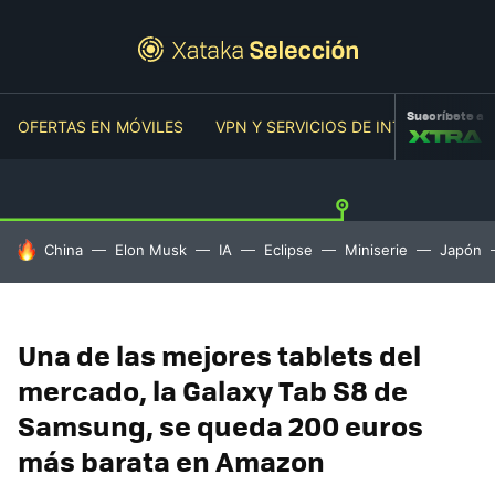
Suscríbete a
OFERTAS EN MÓVILES
VPN Y SERVICIOS DE INTERNET
O
HOY SE HABLA DE
China
Elon Musk
IA
Eclipse
Miniserie
Japón
Una de las mejores tablets del
mercado, la Galaxy Tab S8 de
Samsung, se queda 200 euros
más barata en Amazon