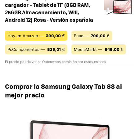
cargador – Tablet de 11" (8GB RAM,
256GB Almacenamiento, Wifi,
Android 12) Rosa - Versión española
399,00
799,00
Hoy en Amazon —
€
Fnac —
€
829,01
849,00
PcComponentes —
€
MediaMarkt —
€
El precio podría variar. Obtenemos comisión por estos enlaces
Comprar la Samsung Galaxy Tab S8 al
mejor precio