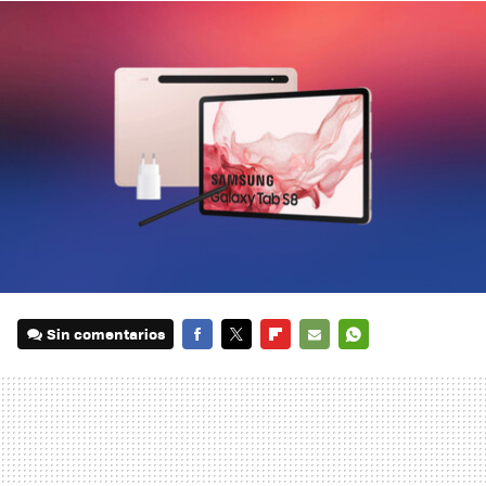
Sin comentarios
FACEBOOK
TWITTER
FLIPBOARD
E-
WHATSAPP
MAIL