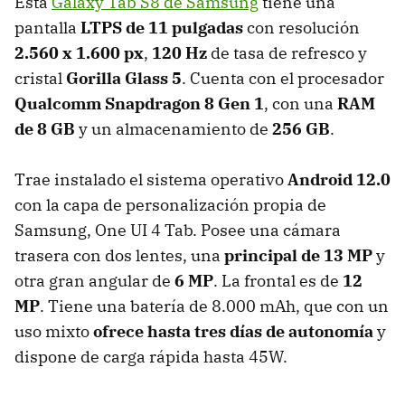
Esta
Galaxy Tab S8 de Samsung
tiene una
pantalla
LTPS de 11 pulgadas
con resolución
2.560 x 1.600 px
,
120 Hz
de tasa de refresco y
cristal
Gorilla Glass 5
. Cuenta con el procesador
Qualcomm Snapdragon 8 Gen 1
, con una
RAM
de 8 GB
y un almacenamiento de
256 GB
.
Trae instalado el sistema operativo
Android 12.0
con la capa de personalización propia de
Samsung, One UI 4 Tab. Posee una cámara
trasera con dos lentes, una
principal de 13 MP
y
otra gran angular de
6 MP
. La frontal es de
12
MP
. Tiene una batería de 8.000 mAh, que con un
uso mixto
ofrece hasta tres días de autonomía
y
dispone de carga rápida hasta 45W.