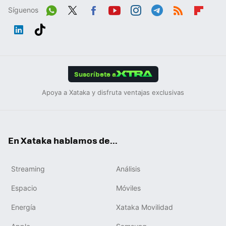
Síguenos
Wh
Twit
Fac
You
Inst
Tele
RSS
Flip
ats
ter
ebo
tub
agr
gra
boa
Link
Tikt
App
ok
e
am
m
rd
edIn
ok
Suscríbete a
Apoya a Xataka y disfruta ventajas exclusivas
En Xataka hablamos de...
Streaming
Análisis
Espacio
Móviles
Energía
Xataka Movilidad