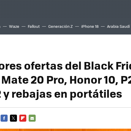
a
Waze
Fallout
Generación Z
iPhone 18
Arabia Saudí
ores ofertas del Black Fr
Mate 20 Pro, Honor 10, P2
 y rebajas en portátiles
FACEBOOK
TWITTER
FLIPBOARD
E-