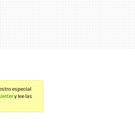
estro especial
letter
y lee las