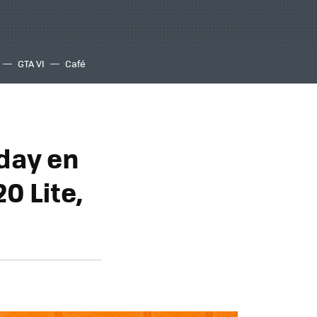
GTA VI
Café
iday en
0 Lite,