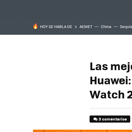
HOY SE HABLA DE
AEMET
China
Sequí
Las mej
Huawei: 
Watch 2
3 comentarios