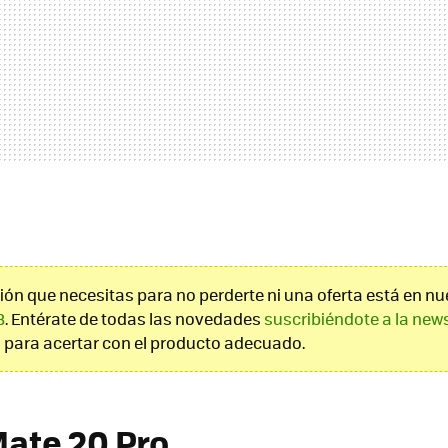
ión que necesitas para no perderte ni una oferta está en nu
8
. Entérate de todas las novedades
suscribiéndote a la news
 para acertar con el producto adecuado.
ate 20 Pro