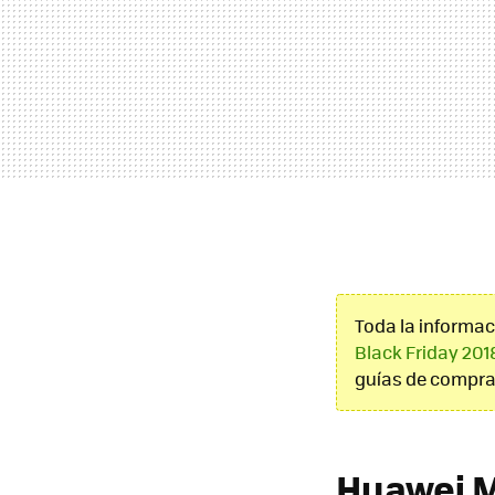
Toda la informac
Black Friday 201
guías de compra
Huawei M