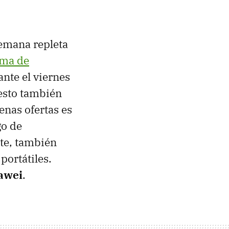
semana repleta
rma de
ante el viernes
uesto también
enas ofertas es
go de
te, también
portátiles.
uawei
.