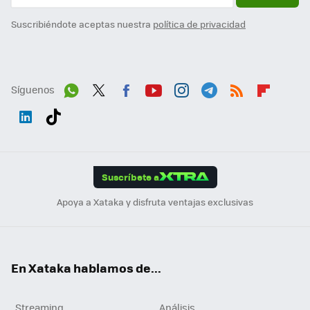
Suscribiéndote aceptas nuestra
política de privacidad
Síguenos
Wh
Twit
Fac
You
Inst
Tele
RSS
Flip
ats
ter
ebo
tub
agr
gra
boa
Link
Tikt
App
ok
e
am
m
rd
edI
ok
Suscríbete a
n
Apoya a Xataka y disfruta ventajas exclusivas
En Xataka hablamos de...
Streaming
Análisis