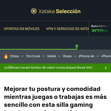
Suscríbete a
OFERTAS EN MÓVILES
VPN Y SERVICIOS DE INTERNET
OFER
HOY SE HABLA DE
China
Tim Cook
NASA
Waze
iPhone Air
iPhone
🌿¡Últimas horas! Sorteo de robot cortacésped Mova ViAX
Mejorar tu postura y comodidad
mientras juegas o trabajas es más
sencillo con esta silla gaming