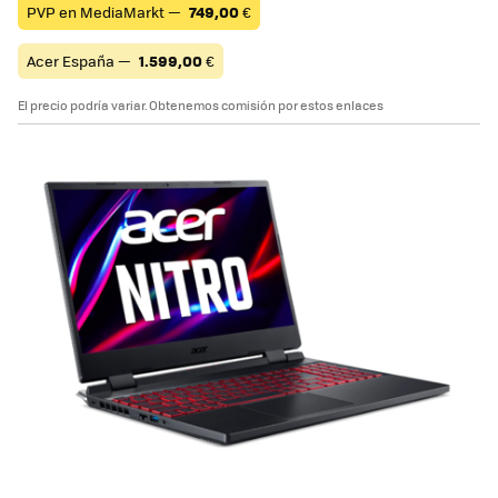
PVP en MediaMarkt —
749,00
€
Acer España —
1.599,00
€
El precio podría variar. Obtenemos comisión por estos enlaces