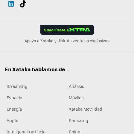
Wh
Twit
Fac
You
Inst
Tele
RSS
Flip
ats
ter
ebo
tub
agr
gra
boa
Link
Tikt
App
ok
e
am
m
rd
edI
ok
Suscríbete a
n
Apoya a Xataka y disfruta ventajas exclusivas
En Xataka hablamos de...
Streaming
Análisis
Espacio
Móviles
Energía
Xataka Movilidad
Apple
Samsung
Inteligencia artificial
China