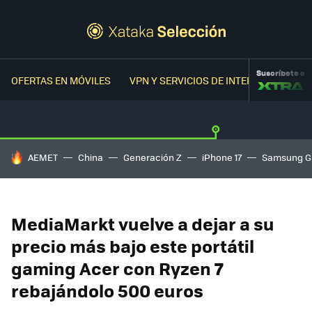
Suscríbete a
OFERTAS EN MÓVILES
VPN Y SERVICIOS DE INTERNET
OFER
HOY SE HABLA DE
AEMET
China
Generación Z
iPhone 17
Samsung G
MediaMarkt vuelve a dejar a su
precio más bajo este portátil
gaming Acer con Ryzen 7
rebajándolo 500 euros