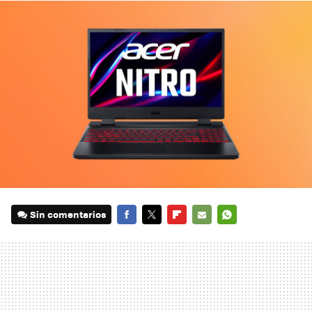
Sin comentarios
FACEBOOK
TWITTER
FLIPBOARD
E-
WHATSAPP
MAIL