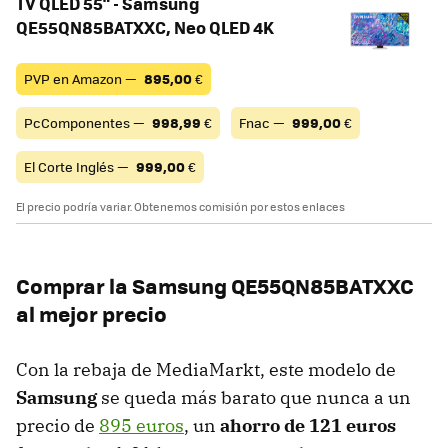
TV QLED 55" - Samsung
QE55QN85BATXXC, Neo QLED 4K
PVP en Amazon —
895,00
€
PcComponentes —
998,99
€
Fnac —
999,00
€
El Corte Inglés —
999,00
€
El precio podría variar. Obtenemos comisión por estos enlaces
Comprar la Samsung
QE55QN85BATXXC
al mejor precio
Con la rebaja de MediaMarkt, este modelo de
Samsung
se queda más barato que nunca a un
precio de
895 euros
, un
ahorro de 121 euros