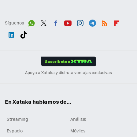
Síguenos
Wh
Twit
Fac
You
Inst
Tele
RSS
Flip
ats
ter
ebo
tub
agr
gra
boa
Link
Tikt
App
ok
e
am
m
rd
edI
ok
Suscríbete a
n
Apoya a Xataka y disfruta ventajas exclusivas
En Xataka hablamos de...
Streaming
Análisis
Espacio
Móviles