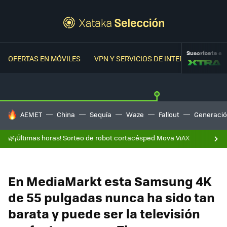
Suscríbete a
OFERTAS EN MÓVILES
VPN Y SERVICIOS DE INTERNET
OFER
HOY SE HABLA DE
AEMET
China
Sequía
Waze
Fallout
Generació
🌿¡Últimas horas! Sorteo de robot cortacésped Mova ViAX
En MediaMarkt esta Samsung 4K
de 55 pulgadas nunca ha sido tan
barata y puede ser la televisión