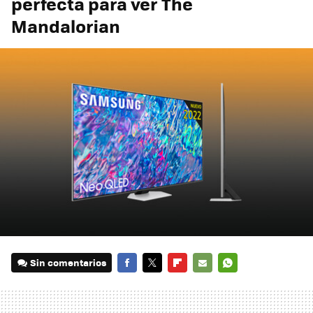
perfecta para ver The
Mandalorian
Sin comentarios
FACEBOOK
TWITTER
FLIPBOARD
E-
WHATSAPP
MAIL