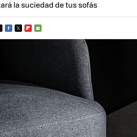
ará la suciedad de tus sofás
FACEBOOK
TWITTER
FLIPBOARD
E-
MAIL