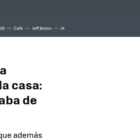
S26
Café
Jeff Bezos
IA
ta
la casa:
caba de
o que además