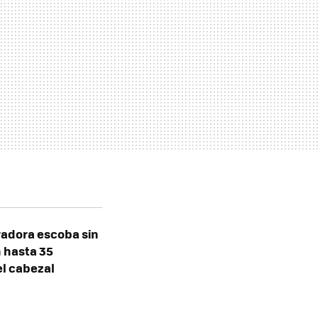
radora escoba sin
n hasta 35
el cabezal