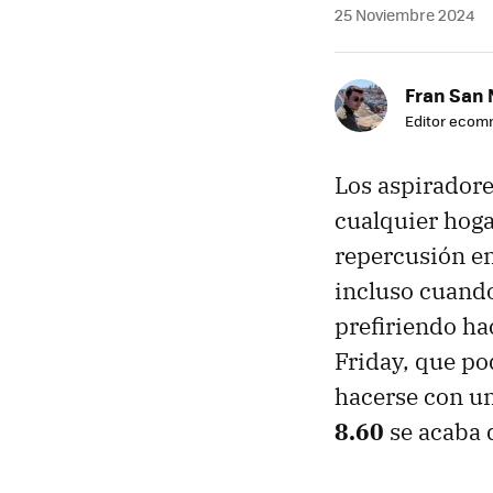
25 Noviembre 2024
Fran San 
Editor eco
Los aspirador
cualquier hog
repercusión en
incluso cuando
prefiriendo ha
Friday, que p
hacerse con un
8.60
se acaba 