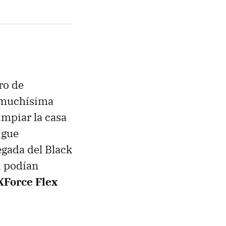
ro de
o muchísima
impiar la casa
igue
egada del Black
si podían
XForce Flex