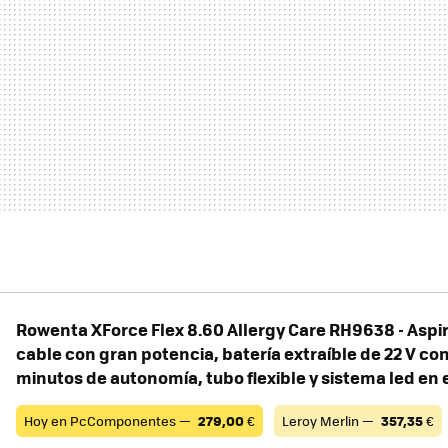
Rowenta XForce Flex 8.60 Allergy Care RH9638 - Aspi
cable con gran potencia, batería extraíble de 22 V co
minutos de autonomía, tubo flexible y sistema led en 
Hoy en PcComponentes —
279,00
€
Leroy Merlin —
357,35
€