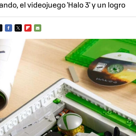
ndo, el videojuego 'Halo 3' y un logro
FACEBOOK
TWITTER
FLIPBOARD
E-
MAIL