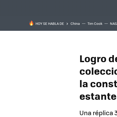
HOY SE HABLA DE
China
Tim Cook
NAS
Logro d
colecci
la cons
estante
Una réplica 