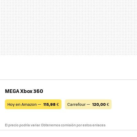
MEGA Xbox 360
Hoy en Amazon —
115,98
€
Carrefour —
120,00
€
El precio podría variar. Obtenemos comisión por estos enlaces