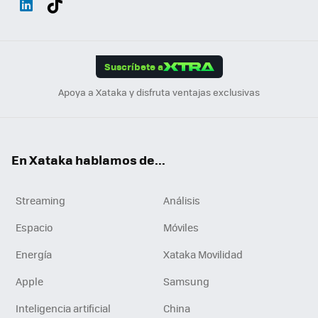
ats
ter
ebo
tub
agr
gra
boa
Link
Tikt
App
ok
e
am
m
rd
edI
ok
Suscríbete a
n
Apoya a Xataka y disfruta ventajas exclusivas
En Xataka hablamos de...
Streaming
Análisis
Espacio
Móviles
Energía
Xataka Movilidad
Apple
Samsung
Inteligencia artificial
China