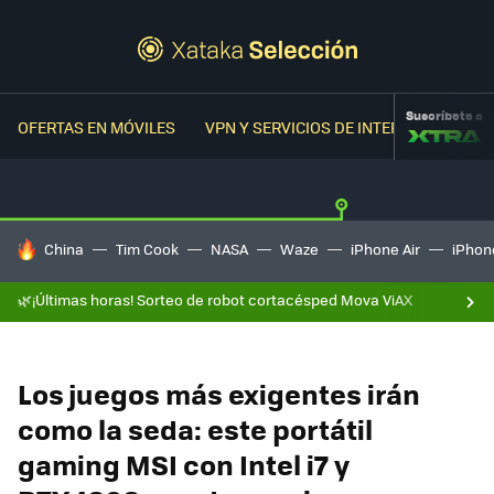
Suscríbete a
OFERTAS EN MÓVILES
VPN Y SERVICIOS DE INTERNET
OFER
HOY SE HABLA DE
China
Tim Cook
NASA
Waze
iPhone Air
iPhone
🌿¡Últimas horas! Sorteo de robot cortacésped Mova ViAX
Los juegos más exigentes irán
como la seda: este portátil
gaming MSI con Intel i7 y