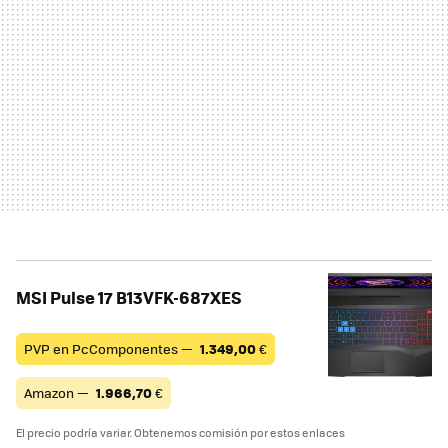
MSI Pulse 17 B13VFK-687XES
PVP en PcComponentes —
1.349,00
€
Amazon —
1.966,70
€
El precio podría variar. Obtenemos comisión por estos enlaces