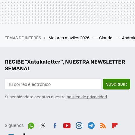
TEMAS DE INTERÉS
Mejores moviles 2026
Claude
Androi
RECIBE "Xatakaletter", NUESTRA NEWSLETTER
SEMANAL
SUSCRIBIR
Suscribiéndote aceptas nuestra
política de privacidad
Síguenos
Wh
Twit
Fac
You
Inst
Tele
RSS
Flip