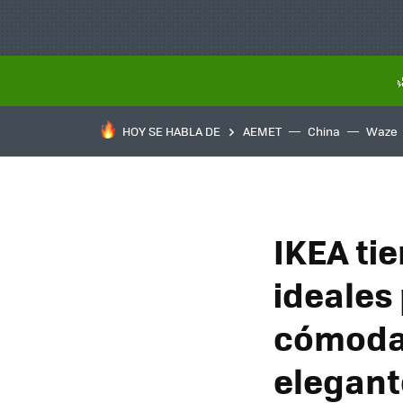
HOY SE HABLA DE
AEMET
China
Waze
IKEA tie
ideales
cómodam
elegant