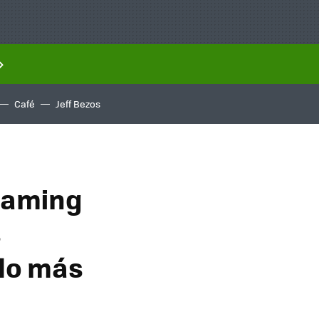
Café
Jeff Bezos
 gaming
s
lo más