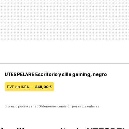
UTESPELARE Escritorio y silla gaming, negro
PVP en IKEA —
248,00
€
El precio podría variar. Obtenemos comisión por estos enlaces