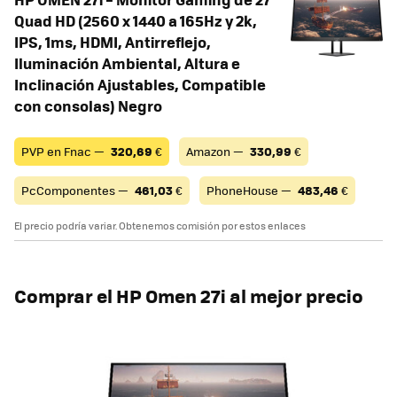
Quad HD (2560 x 1440 a 165Hz y 2k,
IPS, 1ms, HDMI, Antirreflejo,
Iluminación Ambiental, Altura e
Inclinación Ajustables, Compatible
con consolas) Negro
PVP en Fnac —
320,69
€
Amazon —
330,99
€
PcComponentes —
461,03
€
PhoneHouse —
483,46
€
El precio podría variar. Obtenemos comisión por estos enlaces
Comprar el HP Omen 27i al mejor precio