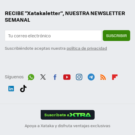
RECIBE "Xatakaletter", NUESTRA NEWSLETTER
SEMANAL
SUSCRIBIR
Suscribiéndote aceptas nuestra
política de privacidad
Síguenos
Wh
Twit
Fac
You
Inst
Tele
RSS
Flip
ats
ter
ebo
tub
agr
gra
boa
Link
Tikt
App
ok
e
am
m
rd
edI
ok
Suscríbete a
n
Apoya a Xataka y disfruta ventajas exclusivas