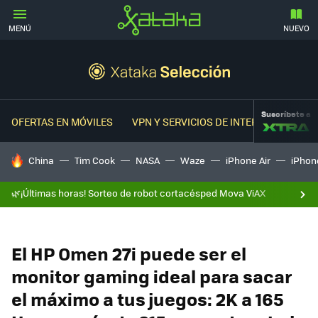
MENÚ
NUEVO
Suscríbete a
OFERTAS EN MÓVILES
VPN Y SERVICIOS DE INTERNET
OFER
HOY SE HABLA DE
China
Tim Cook
NASA
Waze
iPhone Air
iPhone
🌿¡Últimas horas! Sorteo de robot cortacésped Mova ViAX
El HP Omen 27i puede ser el
monitor gaming ideal para sacar
el máximo a tus juegos: 2K a 165