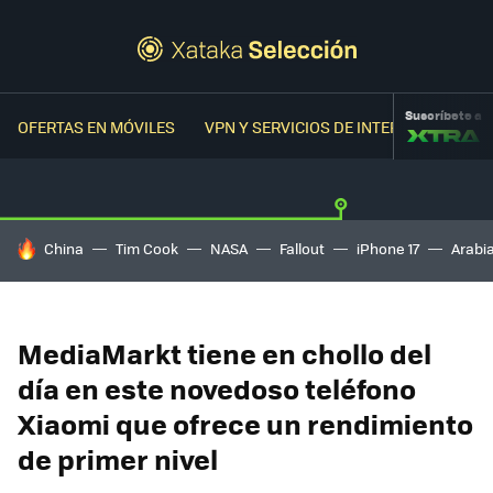
Suscríbete a
OFERTAS EN MÓVILES
VPN Y SERVICIOS DE INTERNET
OFER
HOY SE HABLA DE
China
Tim Cook
NASA
Fallout
iPhone 17
Arabi
MediaMarkt tiene en chollo del
día en este novedoso teléfono
Xiaomi que ofrece un rendimiento
de primer nivel