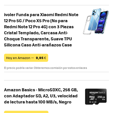
ivoler Funda para Xiaomi Redmi Note
12 Pro 5G / Poco X5 Pro (No para
Redmi Note 12 Pro 4G) con 3 Piezas
Cristal Templado, Carcasa Anti-
Choque Transparente, Suave TPU
Silicona Caso Anti-arañazos Case
Hoy en Amazon —
9,95
€
El precio podría variar. Obtenemos comisión por estos enlaces
Amazon Basics - MicroSDXC, 256 GB,
con Adaptador SD, A2, U3, velocidad
de lectura hasta 100 MB/s, Negro