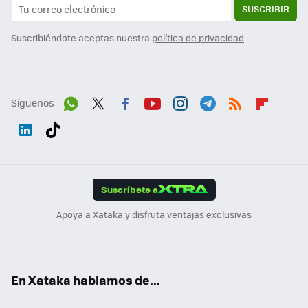
SUSCRIBIR
Suscribiéndote aceptas nuestra
política de privacidad
Síguenos
Wh
Twit
Fac
You
Inst
Tele
RSS
Flip
ats
ter
ebo
tub
agr
gra
boa
Link
Tikt
App
ok
e
am
m
rd
edI
ok
Suscríbete a
n
Apoya a Xataka y disfruta ventajas exclusivas
En Xataka hablamos de...