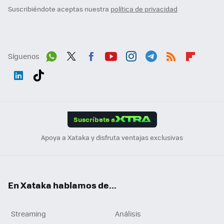
Suscribiéndote aceptas nuestra
política de privacidad
Síguenos
Wh
Twit
Fac
You
Inst
Tele
RSS
Flip
ats
ter
ebo
tub
agr
gra
boa
Link
Tikt
App
ok
e
am
m
rd
edI
ok
Suscríbete a
n
Apoya a Xataka y disfruta ventajas exclusivas
En Xataka hablamos de...
Streaming
Análisis