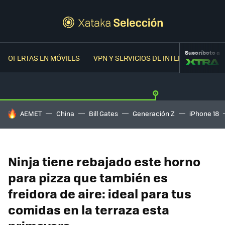
Suscríbete a
OFERTAS EN MÓVILES
VPN Y SERVICIOS DE INTERNET
OFER
HOY SE HABLA DE
AEMET
China
Bill Gates
Generación Z
iPhone 18
Ninja tiene rebajado este horno
para pizza que también es
freidora de aire: ideal para tus
comidas en la terraza esta