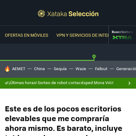
Suscríbete a
OFERTAS EN MÓVILES
VPN Y SERVICIOS DE INTERNET
OFER
HOY SE HABLA DE
AEMET
China
Sequía
Waze
Fallout
Generació
🌿¡Últimas horas! Sorteo de robot cortacésped Mova ViAX
Este es de los pocos escritorios
elevables que me compraría
ahora mismo. Es barato, incluye