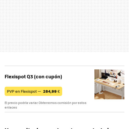
Flexispot Q3 (con cupón)
PVP en Flexispot —
284,99
€
El precio podría variar. Obtenemos comisión por estos
enlaces