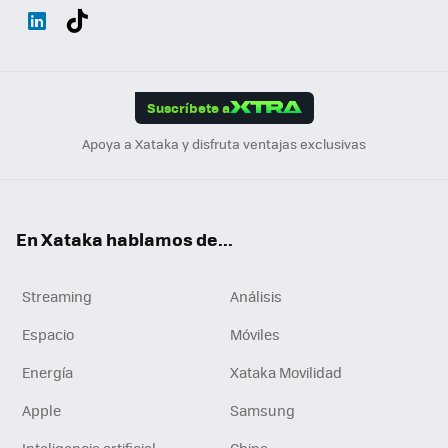
Wh
Twit
Fac
You
Inst
Tele
RSS
Flip
ats
ter
ebo
tub
agr
gra
boa
Link
Tikt
App
ok
e
am
m
rd
edI
ok
Suscríbete a
n
Apoya a Xataka y disfruta ventajas exclusivas
En Xataka hablamos de...
Streaming
Análisis
Espacio
Móviles
Energía
Xataka Movilidad
Apple
Samsung
Inteligencia artificial
China