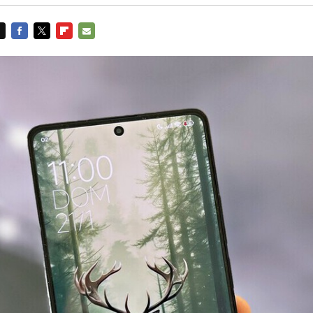
FACEBOOK
TWITTER
FLIPBOARD
E-
MAIL