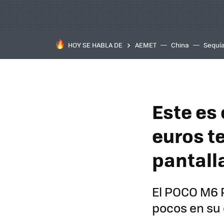
HOY SE HABLA DE
AEMET
China
Sequí
Este es
euros t
pantalla
El POCO M6 
pocos en su