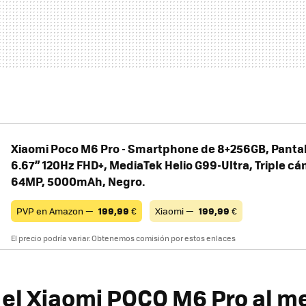
Xiaomi Poco M6 Pro - Smartphone de 8+256GB, Panta
6.67” 120Hz FHD+, MediaTek Helio G99-Ultra, Triple c
64MP, 5000mAh, Negro.
PVP en Amazon —
199,99
€
Xiaomi —
199,99
€
El precio podría variar. Obtenemos comisión por estos enlaces
el Xiaomi POCO M6 Pro al m