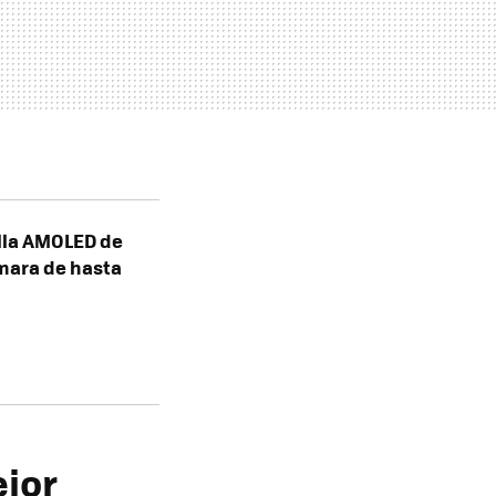
lla AMOLED de
ámara de hasta
ejor