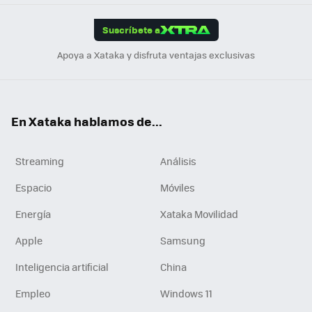
App
ok
e
am
m
rd
edI
ok
Suscríbete a
n
Apoya a Xataka y disfruta ventajas exclusivas
En Xataka hablamos de...
Streaming
Análisis
Espacio
Móviles
Energía
Xataka Movilidad
Apple
Samsung
Inteligencia artificial
China
Empleo
Windows 11