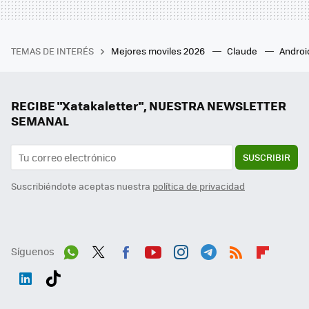
TEMAS DE INTERÉS
Mejores moviles 2026
Claude
Androi
RECIBE "Xatakaletter", NUESTRA NEWSLETTER
SEMANAL
SUSCRIBIR
Suscribiéndote aceptas nuestra
política de privacidad
Síguenos
Wh
Twit
Fac
You
Inst
Tele
RSS
Flip
ats
ter
ebo
tub
agr
gra
boa
Link
Tikt