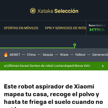
Suscríbete a
OFERTAS EN MÓVILES
VPN Y SERVICIOS DE INTERNET
OFER
HOY SE HABLA DE
AEMET
China
Sequía
Waze
Fallout
Generació
🌿¡Últimas horas! Sorteo de robot cortacésped Mova ViAX
Este robot aspirador de Xiaomi
mapea tu casa, recoge el polvo y
hasta te friega el suelo cuando no