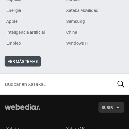
Energía
Xataka Movilidad
Apple
Samsung
Inteligencia artificial
China
Empleo
Windows 11
VER MÁS TEMAS
BUSCA
SUBIR
Xataka
Xataka Móvil