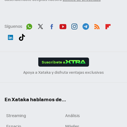
Síguenos
Wh
Twit
Fac
You
Inst
Tele
RSS
Flip
ats
ter
ebo
tub
agr
gra
boa
Link
Tikt
App
ok
e
am
m
rd
edI
ok
Suscríbete a
n
Apoya a Xataka y disfruta ventajas exclusivas
En Xataka hablamos de...
Streaming
Análisis
Espacio
Móviles