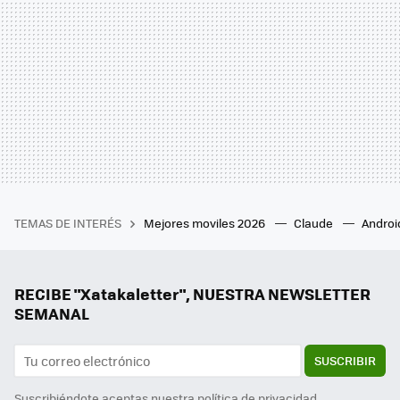
TEMAS DE INTERÉS
Mejores moviles 2026
Claude
Androi
RECIBE "Xatakaletter", NUESTRA NEWSLETTER
SEMANAL
SUSCRIBIR
Suscribiéndote aceptas nuestra
política de privacidad