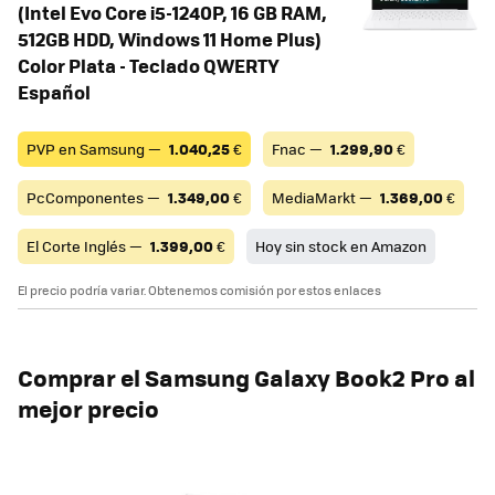
(Intel Evo Core i5-1240P, 16 GB RAM,
512GB HDD, Windows 11 Home Plus)
Color Plata - Teclado QWERTY
Español
PVP en Samsung —
1.040,25
€
Fnac —
1.299,90
€
PcComponentes —
1.349,00
€
MediaMarkt —
1.369,00
€
El Corte Inglés —
1.399,00
€
Hoy sin stock en Amazon
El precio podría variar. Obtenemos comisión por estos enlaces
Comprar el Samsung Galaxy Book2 Pro al
mejor precio