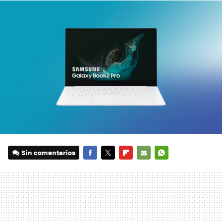
Sin comentarios
FACEBOOK
TWITTER
FLIPBOARD
E-
WHATSAPP
MAIL