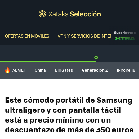
Suscríbete a
OFERTAS EN MÓVILES
VPN Y SERVICIOS DE INTERNET
OFER
HOY SE HABLA DE
AEMET
China
Bill Gates
Generación Z
iPhone 18
Este cómodo portátil de Samsung
ultraligero y con pantalla táctil
está a precio mínimo con un
descuentazo de más de 350 euros