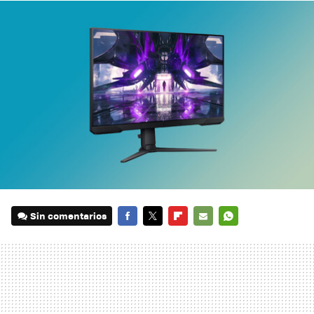
Sin comentarios
FACEBOOK
TWITTER
FLIPBOARD
E-
WHATSAPP
MAIL