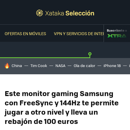
Suscríbete a
OFERTAS EN MÓVILES
VPN Y SERVICIOS DE INTERNET
OFER
HOY SE HABLA DE
China
Tim Cook
NASA
Ola de calor
iPhone 18
Este monitor gaming Samsung
con FreeSync y 144Hz te permite
jugar a otro nivel y lleva un
rebajón de 100 euros