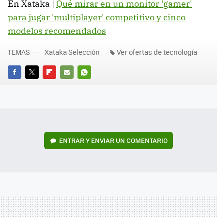
En Xataka |
Qué mirar en un monitor 'gamer'
para jugar 'multiplayer' competitivo y cinco
modelos recomendados
TEMAS
Xataka Selección
Ver ofertas de tecnología
FACEBOOK
TWITTER
FLIPBOARD
E-
WHATSAPP
MAIL
ENTRAR Y ENVIAR UN COMENTARIO