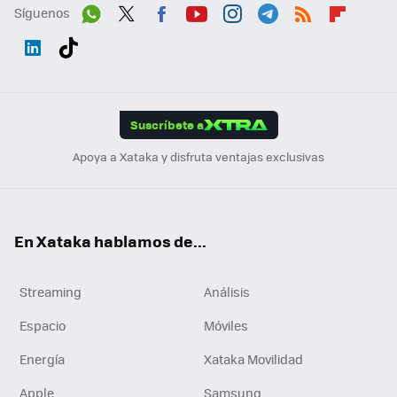
Síguenos
Wh
Twit
Fac
You
Inst
Tele
RSS
Flip
ats
ter
ebo
tub
agr
gra
boa
Link
Tikt
App
ok
e
am
m
rd
edI
ok
Suscríbete a
n
Apoya a Xataka y disfruta ventajas exclusivas
En Xataka hablamos de...
Streaming
Análisis
Espacio
Móviles
Energía
Xataka Movilidad
Apple
Samsung