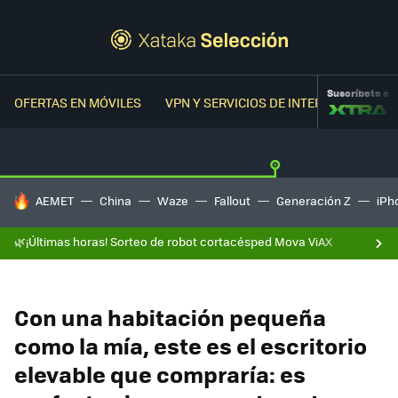
Suscríbete a
OFERTAS EN MÓVILES
VPN Y SERVICIOS DE INTERNET
OFER
HOY SE HABLA DE
AEMET
China
Waze
Fallout
Generación Z
iPh
🌿¡Últimas horas! Sorteo de robot cortacésped Mova ViAX
Con una habitación pequeña
como la mía, este es el escritorio
elevable que compraría: es