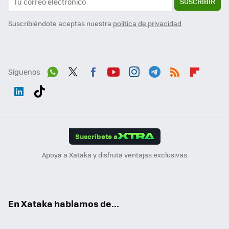
SUSCRIBIR
Suscribiéndote aceptas nuestra
política de privacidad
Síguenos
Wh
Twit
Fac
You
Inst
Tele
RSS
Flip
ats
ter
ebo
tub
agr
gra
boa
Link
Tikt
App
ok
e
am
m
rd
edI
ok
Suscríbete a
n
Apoya a Xataka y disfruta ventajas exclusivas
En Xataka hablamos de...