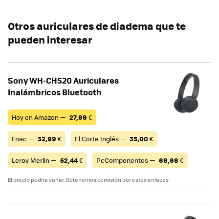
Otros auriculares de diadema que te
pueden interesar
Sony WH-CH520 Auriculares
Inalámbricos Bluetooth
Hoy en Amazon —
27,99
€
Fnac —
32,99
€
El Corte Inglés —
35,00
€
Leroy Merlin —
52,44
€
PcComponentes —
69,98
€
El precio podría variar. Obtenemos comisión por estos enlaces