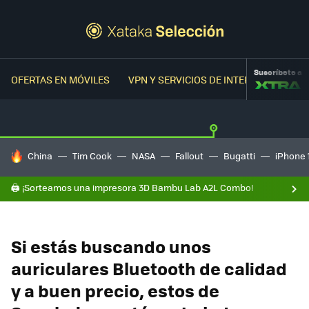
Suscríbete a
OFERTAS EN MÓVILES
VPN Y SERVICIOS DE INTERNET
OFER
HOY SE HABLA DE
China
Tim Cook
NASA
Fallout
Bugatti
iPhone 
🖨️ ¡Sorteamos una impresora 3D Bambu Lab A2L Combo!
Si estás buscando unos
auriculares Bluetooth de calidad
y a buen precio, estos de