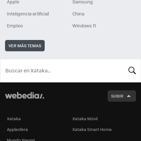
Apple
Samsung
Inteligencia artificial
China
Empleo
Windows 11
VER MÁS TEMAS
BUSCA
SUBIR
Xataka
Xataka Móvil
Applesfera
Xataka Smart Home
Mundo Xiaomi