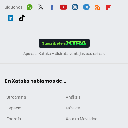
Síguenos
Wh
Twit
Fac
You
Inst
Tele
RSS
Flip
ats
ter
ebo
tub
agr
gra
boa
Link
Tikt
App
ok
e
am
m
rd
edI
ok
Suscríbete a
n
Apoya a Xataka y disfruta ventajas exclusivas
En Xataka hablamos de...
Streaming
Análisis
Espacio
Móviles
Energía
Xataka Movilidad