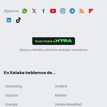
Síguenos
Wh
Twit
Fac
You
Inst
Tele
RSS
Flip
ats
ter
ebo
tub
agr
gra
boa
Link
Tikt
App
ok
e
am
m
rd
edI
ok
Suscríbete a
n
Apoya a Xataka y disfruta ventajas exclusivas
En Xataka hablamos de...
Streaming
Análisis
Espacio
Móviles
Energía
Xataka Movilidad