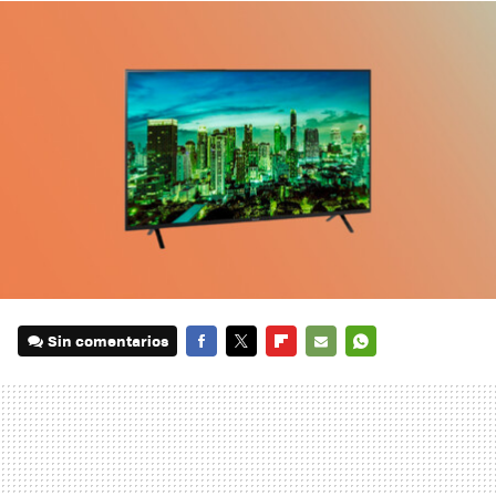
Sin comentarios
FACEBOOK
TWITTER
FLIPBOARD
E-
WHATSAPP
MAIL