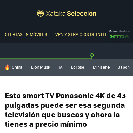
Suscríbete a
OFERTAS EN MÓVILES
VPN Y SERVICIOS DE INTERNET
OFER
HOY SE HABLA DE
China
Elon Musk
IA
Eclipse
Miniserie
Japón
Esta smart TV Panasonic 4K de 43
pulgadas puede ser esa segunda
televisión que buscas y ahora la
tienes a precio mínimo