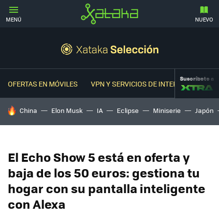
MENÚ
NUEVO
Suscríbete a
OFERTAS EN MÓVILES
VPN Y SERVICIOS DE INTERNET
OFER
HOY SE HABLA DE
China
Elon Musk
IA
Eclipse
Miniserie
Japón
El Echo Show 5 está en oferta y
baja de los 50 euros: gestiona tu
hogar con su pantalla inteligente
con Alexa