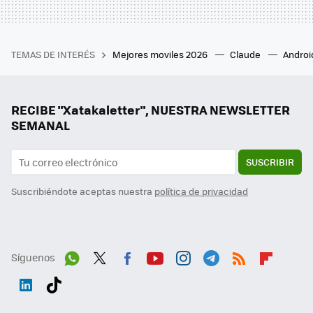
TEMAS DE INTERÉS
Mejores moviles 2026
Claude
Androi
RECIBE "Xatakaletter", NUESTRA NEWSLETTER
SEMANAL
SUSCRIBIR
Suscribiéndote aceptas nuestra
política de privacidad
Síguenos
Wh
Twit
Fac
You
Inst
Tele
RSS
Flip
ats
ter
ebo
tub
agr
gra
boa
Link
Tikt