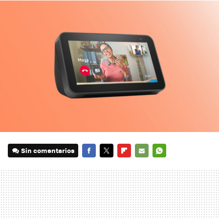
Sin comentarios
FACEBOOK
TWITTER
FLIPBOARD
E-
WHATSAPP
MAIL