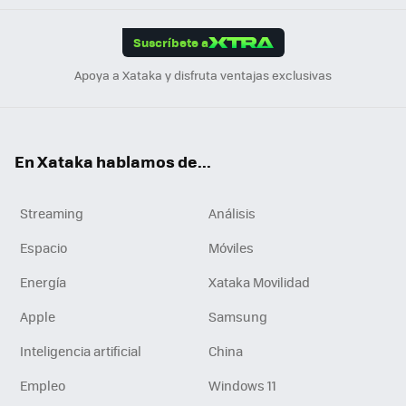
App
ok
e
am
m
rd
edI
ok
Suscríbete a
n
Apoya a Xataka y disfruta ventajas exclusivas
En Xataka hablamos de...
Streaming
Análisis
Espacio
Móviles
Energía
Xataka Movilidad
Apple
Samsung
Inteligencia artificial
China
Empleo
Windows 11