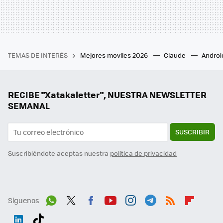
TEMAS DE INTERÉS
Mejores moviles 2026
Claude
Androi
RECIBE "Xatakaletter", NUESTRA NEWSLETTER
SEMANAL
SUSCRIBIR
Suscribiéndote aceptas nuestra
política de privacidad
Síguenos
Wh
Twit
Fac
You
Inst
Tele
RSS
Flip