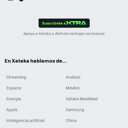
ats
ter
ebo
tub
agr
gra
boa
Link
Tikt
App
ok
e
am
m
rd
edI
ok
Suscríbete a
n
Apoya a Xataka y disfruta ventajas exclusivas
En Xataka hablamos de...
Streaming
Análisis
Espacio
Móviles
Energía
Xataka Movilidad
Apple
Samsung
Inteligencia artificial
China