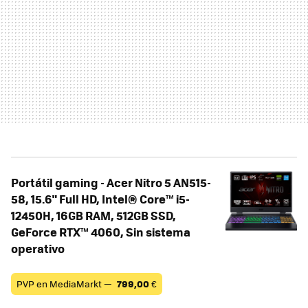
Portátil gaming - Acer Nitro 5 AN515-
58, 15.6" Full HD, Intel® Core™ i5-
12450H, 16GB RAM, 512GB SSD,
GeForce RTX™ 4060, Sin sistema
operativo
PVP en MediaMarkt —
799,00
€