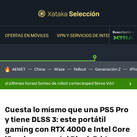
Suscríbete a
OFERTAS EN MÓVILES
VPN Y SERVICIOS DE INTERNET
OFER
HOY SE HABLA DE
AEMET
China
Waze
Fallout
Generación Z
iPh
🌿¡Últimas horas! Sorteo de robot cortacésped Mova ViAX
Cuesta lo mismo que una PS5 Pro
y tiene DLSS 3: este portátil
gaming con RTX 4000 e Intel Core