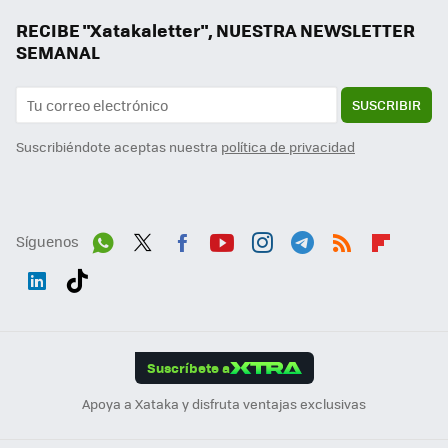
RECIBE "Xatakaletter", NUESTRA NEWSLETTER
SEMANAL
SUSCRIBIR
Suscribiéndote aceptas nuestra
política de privacidad
Síguenos
Wh
Twit
Fac
You
Inst
Tele
RSS
Flip
ats
ter
ebo
tub
agr
gra
boa
Link
Tikt
App
ok
e
am
m
rd
edI
ok
Suscríbete a
n
Apoya a Xataka y disfruta ventajas exclusivas