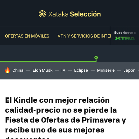
Suscríbete a
OFERTAS EN MÓVILES
VPN Y SERVICIOS DE INTERNET
OFER
HOY SE HABLA DE
China
Elon Musk
IA
Eclipse
Miniserie
Japón
El Kindle con mejor relación
calidad-precio no se pierde la
Fiesta de Ofertas de Primavera y
recibe uno de sus mejores