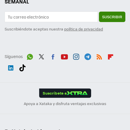
SEMANAL
SUSCRIBIR
Suscribiéndote aceptas nuestra
política de privacidad
Síguenos
Wh
Twit
Fac
You
Inst
Tele
RSS
Flip
ats
ter
ebo
tub
agr
gra
boa
Link
Tikt
App
ok
e
am
m
rd
edI
ok
Suscríbete a
n
Apoya a Xataka y disfruta ventajas exclusivas