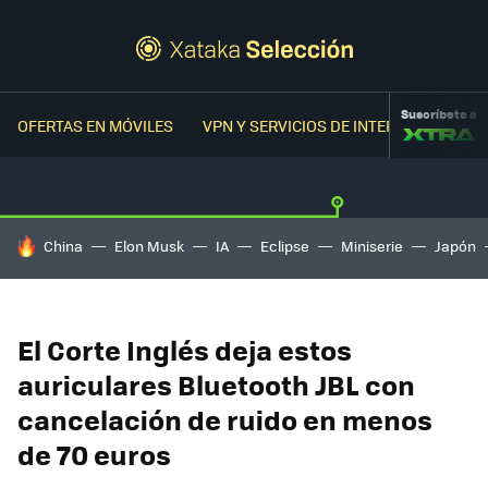
Suscríbete a
OFERTAS EN MÓVILES
VPN Y SERVICIOS DE INTERNET
OFER
HOY SE HABLA DE
China
Elon Musk
IA
Eclipse
Miniserie
Japón
El Corte Inglés deja estos
auriculares Bluetooth JBL con
cancelación de ruido en menos
de 70 euros