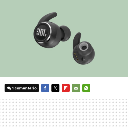
1 comentario
FACEBOOK
TWITTER
FLIPBOARD
E-
WHATSAPP
MAIL