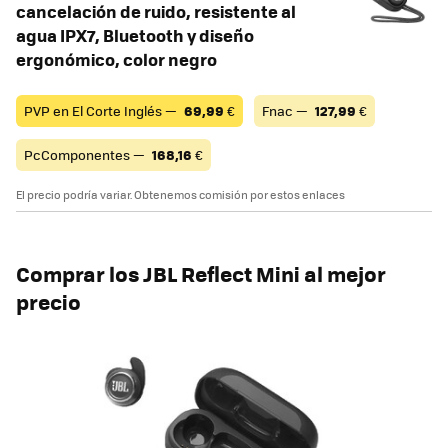
cancelación de ruido, resistente al
agua IPX7, Bluetooth y diseño
ergonómico, color negro
PVP en El Corte Inglés —
69,99
€
Fnac —
127,99
€
PcComponentes —
168,16
€
El precio podría variar. Obtenemos comisión por estos enlaces
Comprar los JBL Reflect Mini al mejor
precio