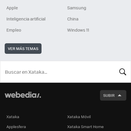
Apple
Samsung
Inteligencia artificial
China
Empleo
Windows 11
VER MÁS TEMAS
BUSCA
SUBIR
Xataka
Xataka Móvil
Applesfera
Xataka Smart Home