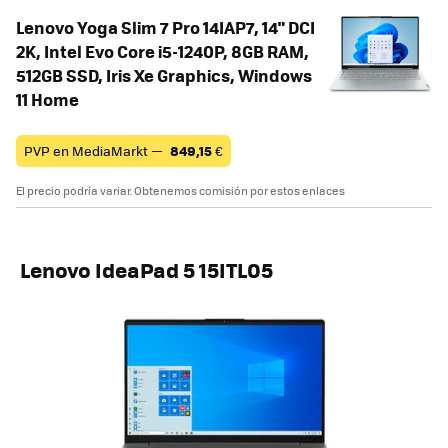
Lenovo Yoga Slim 7 Pro 14IAP7, 14" DCI
2K, Intel Evo Core i5-1240P, 8GB RAM,
512GB SSD, Iris Xe Graphics, Windows
11 Home
PVP en MediaMarkt —
849,15
€
El precio podría variar. Obtenemos comisión por estos enlaces
Lenovo IdeaPad 5 15ITL05