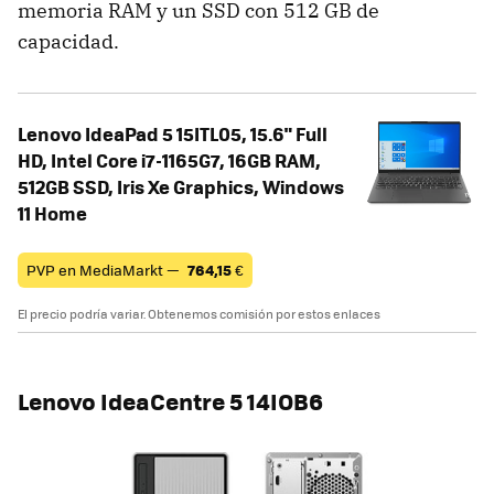
memoria RAM y un SSD con 512 GB de
capacidad.
Lenovo IdeaPad 5 15ITL05, 15.6" Full
HD, Intel Core i7-1165G7, 16GB RAM,
512GB SSD, Iris Xe Graphics, Windows
11 Home
PVP en MediaMarkt —
764,15
€
El precio podría variar. Obtenemos comisión por estos enlaces
Lenovo IdeaCentre 5 14IOB6