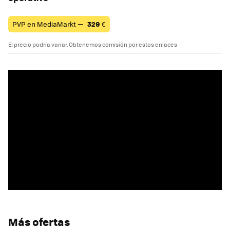
PVP en MediaMarkt —
329
€
El precio podría variar. Obtenemos comisión por estos enlaces
Más ofertas