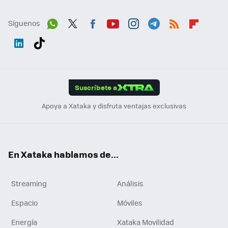
Síguenos
Wh
Twit
Fac
You
Inst
Tele
RSS
Flip
ats
ter
ebo
tub
agr
gra
boa
Link
Tikt
App
ok
e
am
m
rd
edI
ok
Suscríbete a
n
Apoya a Xataka y disfruta ventajas exclusivas
En Xataka hablamos de...
Streaming
Análisis
Espacio
Móviles
Energía
Xataka Movilidad