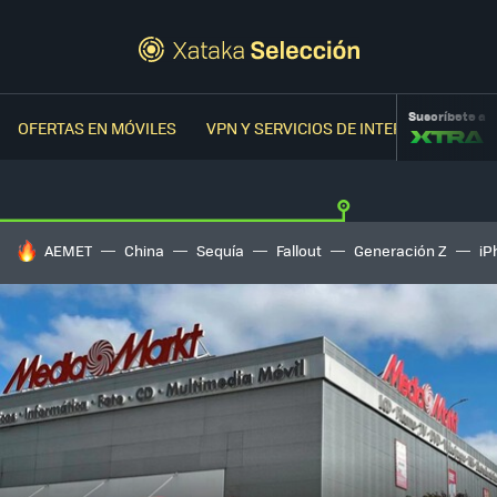
Suscríbete a
OFERTAS EN MÓVILES
VPN Y SERVICIOS DE INTERNET
OFER
HOY SE HABLA DE
AEMET
China
Sequía
Fallout
Generación Z
iP