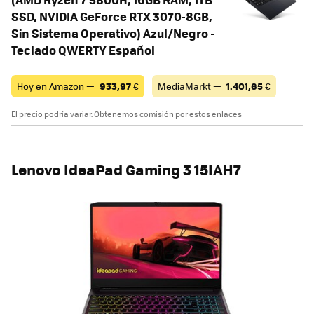
SSD, NVIDIA GeForce RTX 3070-8GB,
Sin Sistema Operativo) Azul/Negro -
Teclado QWERTY Español
Hoy en Amazon —
933,97
€
MediaMarkt —
1.401,65
€
El precio podría variar. Obtenemos comisión por estos enlaces
Lenovo IdeaPad Gaming 3 15IAH7