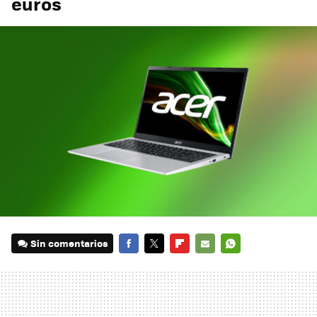
euros
Sin comentarios
FACEBOOK
TWITTER
FLIPBOARD
E-
WHATSAPP
MAIL