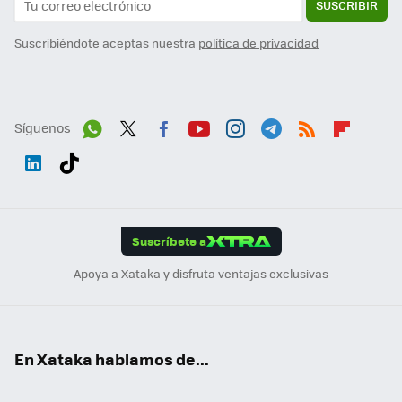
SUSCRIBIR
Suscribiéndote aceptas nuestra
política de privacidad
Síguenos
Wh
Twit
Fac
You
Inst
Tele
RSS
Flip
ats
ter
ebo
tub
agr
gra
boa
Link
Tikt
App
ok
e
am
m
rd
edI
ok
Suscríbete a
n
Apoya a Xataka y disfruta ventajas exclusivas
En Xataka hablamos de...