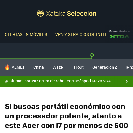
Suscríbete a
OFERTAS EN MÓVILES
VPN Y SERVICIOS DE INTERNET
OFER
HOY SE HABLA DE
AEMET
China
Waze
Fallout
Generación Z
iPh
🌿¡Últimas horas! Sorteo de robot cortacésped Mova ViAX
Si buscas portátil económico con
un procesador potente, atento a
este Acer con i7 por menos de 500