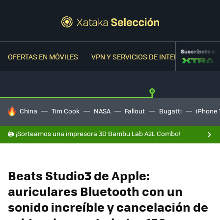
Suscríbete a
OFERTAS EN MÓVILES
VPN Y SERVICIOS DE INTERNET
OFER
HOY SE HABLA DE
China
Tim Cook
NASA
Fallout
Bugatti
iPhone 
🖨️ ¡Sorteamos una impresora 3D Bambu Lab A2L Combo!
Beats Studio3 de Apple:
auriculares Bluetooth con un
sonido increíble y cancelación de