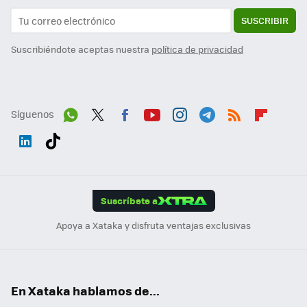
SUSCRIBIR
Suscribiéndote aceptas nuestra
política de privacidad
Síguenos
Wh
Twit
Fac
You
Inst
Tele
RSS
Flip
ats
ter
ebo
tub
agr
gra
boa
Link
Tikt
App
ok
e
am
m
rd
edI
ok
Suscríbete a
n
Apoya a Xataka y disfruta ventajas exclusivas
En Xataka hablamos de...