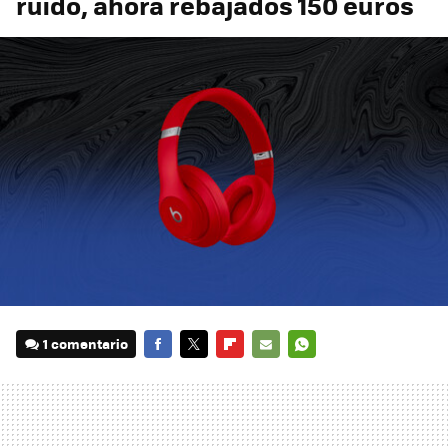
ruido, ahora rebajados 150 euros
1 comentario
FACEBOOK
TWITTER
FLIPBOARD
E-
WHATSAPP
MAIL