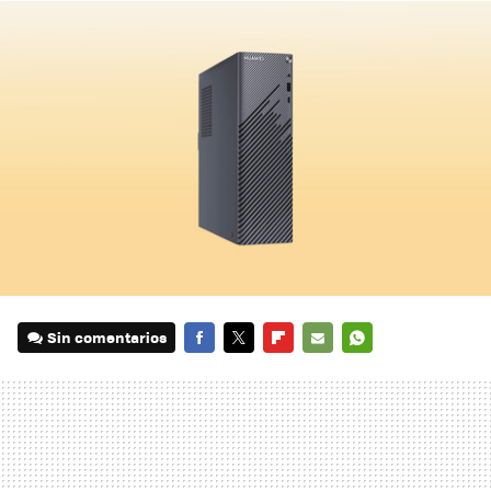
Sin comentarios
FACEBOOK
TWITTER
FLIPBOARD
E-
WHATSAPP
MAIL