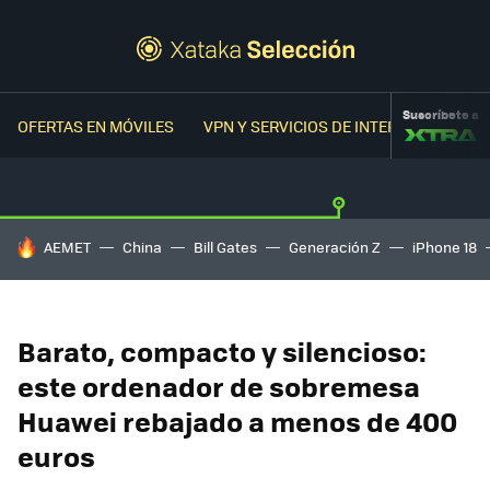
Suscríbete a
OFERTAS EN MÓVILES
VPN Y SERVICIOS DE INTERNET
OFER
HOY SE HABLA DE
AEMET
China
Bill Gates
Generación Z
iPhone 18
Barato, compacto y silencioso:
este ordenador de sobremesa
Huawei rebajado a menos de 400
euros