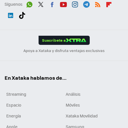
Síguenos
Wh
Twit
Fac
You
Inst
Tele
RSS
Flip
ats
ter
ebo
tub
agr
gra
boa
Link
Tikt
App
ok
e
am
m
rd
edI
ok
Suscríbete a
n
Apoya a Xataka y disfruta ventajas exclusivas
En Xataka hablamos de...
Streaming
Análisis
Espacio
Móviles
Energía
Xataka Movilidad
Apple
Samsung