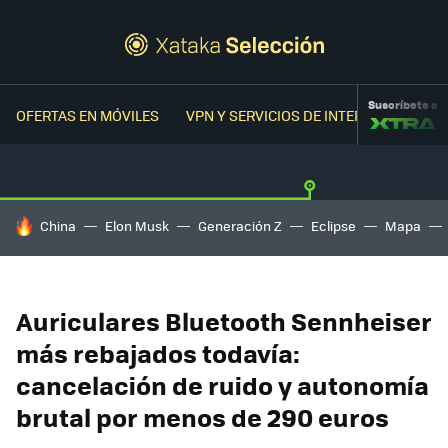
Suscríbete a
OFERTAS EN MÓVILES
VPN Y SERVICIOS DE INTERNET
OFER
HOY SE HABLA DE
China
Elon Musk
Generación Z
Eclipse
Mapa
Auriculares Bluetooth Sennheiser
más rebajados todavía:
cancelación de ruido y autonomía
brutal por menos de 290 euros