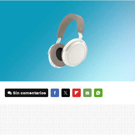
Sin comentarios
FACEBOOK
TWITTER
FLIPBOARD
E-
WHATSAPP
MAIL