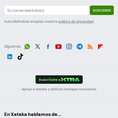
SUSCRIBIR
Suscribiéndote aceptas nuestra
política de privacidad
Síguenos
Wh
Twit
Fac
You
Inst
Tele
RSS
Flip
ats
ter
ebo
tub
agr
gra
boa
Link
Tikt
App
ok
e
am
m
rd
edI
ok
Suscríbete a
n
Apoya a Xataka y disfruta ventajas exclusivas
En Xataka hablamos de...