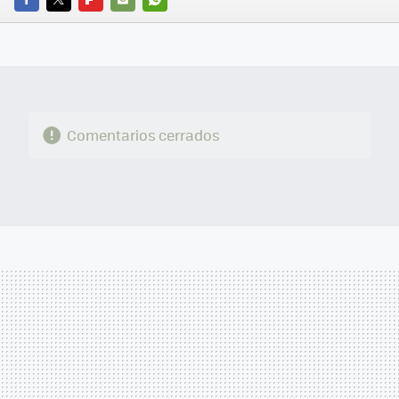
FACEBOOK
TWITTER
FLIPBOARD
E-
WHATSAPP
MAIL
Comentarios cerrados