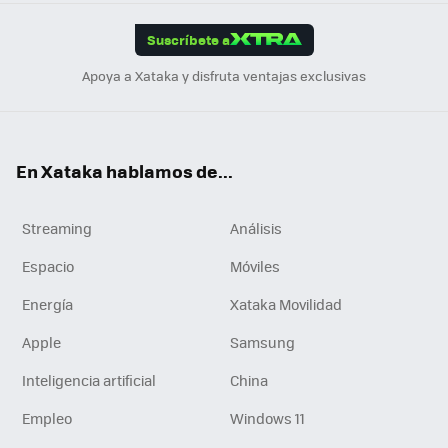
App
ok
e
am
m
rd
edI
ok
Suscríbete a
n
Apoya a Xataka y disfruta ventajas exclusivas
En Xataka hablamos de...
Streaming
Análisis
Espacio
Móviles
Energía
Xataka Movilidad
Apple
Samsung
Inteligencia artificial
China
Empleo
Windows 11