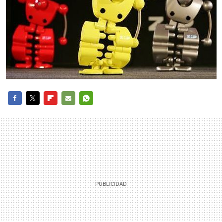
FACEBOOK
TWITTER
FLIPBOARD
E-
WHATSAPP
MAIL