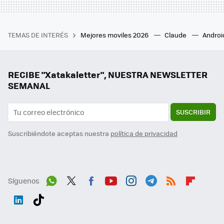
TEMAS DE INTERÉS
Mejores moviles 2026
Claude
Androi
RECIBE "Xatakaletter", NUESTRA NEWSLETTER
SEMANAL
SUSCRIBIR
Suscribiéndote aceptas nuestra
política de privacidad
Síguenos
Wh
Twit
Fac
You
Inst
Tele
RSS
Flip
ats
ter
ebo
tub
agr
gra
boa
Link
Tikt