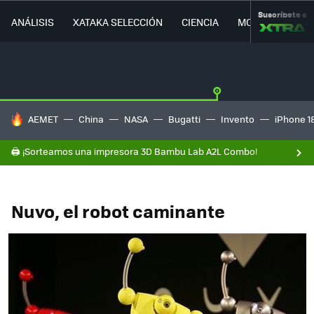
Suscríbete a
ANÁLISIS
XATAKA SELECCIÓN
CIENCIA
MOVILIDAD
HOY SE HABLA DE
AEMET
China
NASA
Bugatti
Invento
iPhone 1
🖨️ ¡Sorteamos una impresora 3D Bambu Lab A2L Combo!
Nuvo, el robot caminante