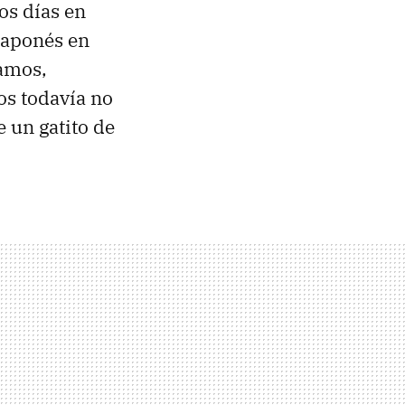
os días en
 japonés en
gamos,
s todavía no
e un gatito de