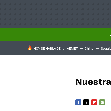
HOY SE HABLA DE
AEMET
China
Sequí
Nuestra
FACEBOOK
TWITTER
FLIPBOARD
E-