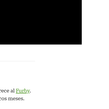
rece al
Furby
.
cos meses.