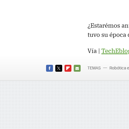
¿Estarémos ant
tuvo su época d
Vía |
TechEblo
TEMAS
Robótica e
FACEBOOK
TWITTER
FLIPBOARD
E-
MAIL