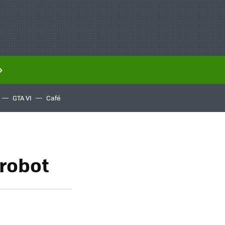
GTA VI
Café
-robot