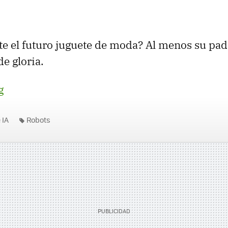
e el futuro juguete de moda? Al menos su pad
e gloria.
g
 IA
Robots