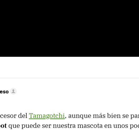
peso
ucesor del
Tamagotchi
, aunque más bien se pa
bot
que puede ser nuestra mascota en unos po