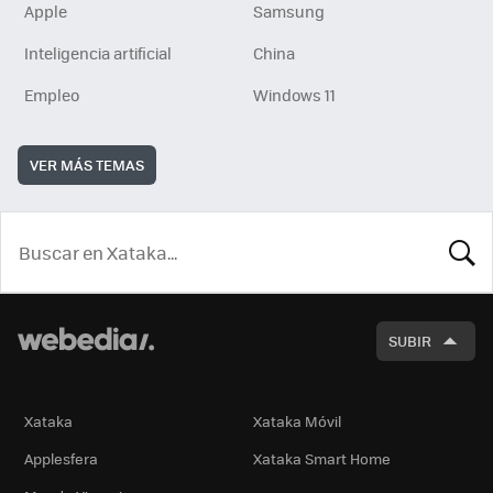
Apple
Samsung
Inteligencia artificial
China
Empleo
Windows 11
VER MÁS TEMAS
BUSCA
SUBIR
Xataka
Xataka Móvil
Applesfera
Xataka Smart Home