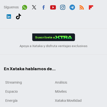
Síguenos
Wh
Twit
Fac
You
Inst
Tele
RSS
Flip
ats
ter
ebo
tub
agr
gra
boa
Link
Tikt
App
ok
e
am
m
rd
edI
ok
Suscríbete a
n
Apoya a Xataka y disfruta ventajas exclusivas
En Xataka hablamos de...
Streaming
Análisis
Espacio
Móviles
Energía
Xataka Movilidad