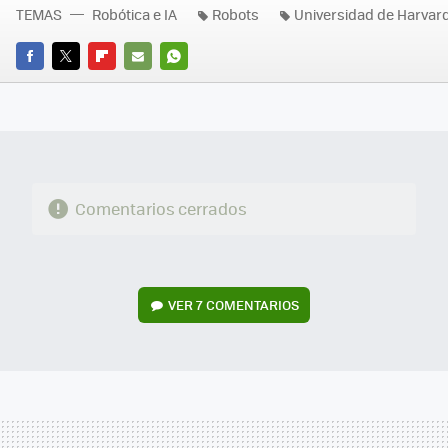
TEMAS
Robótica e IA
Robots
Universidad de Harvar
FACEBOOK
TWITTER
FLIPBOARD
E-
WHATSAPP
MAIL
Comentarios cerrados
VER
7 COMENTARIOS