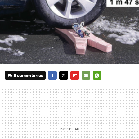
8 comentarios
FACEBOOK
TWITTER
FLIPBOARD
E-
WHATSAPP
MAIL