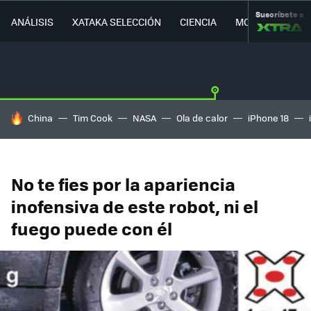
Suscríbete a
ANÁLISIS
XATAKA SELECCIÓN
CIENCIA
MOVILIDAD
HOY SE HABLA DE
China
Tim Cook
NASA
Ola de calor
iPhone 18
No te fies por la apariencia
inofensiva de este robot, ni el
fuego puede con él