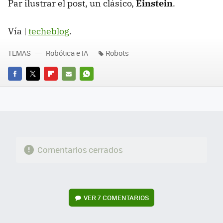
Par ilustrar el post, un clásico,
Einstein
.
Vía |
techeblog
.
TEMAS
Robótica e IA
Robots
FACEBOOK
TWITTER
FLIPBOARD
E-
WHATSAPP
MAIL
Comentarios cerrados
VER
7 COMENTARIOS