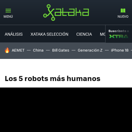
MENÚ
NUEVO
Suscríbete a
ANÁLISIS
XATAKA SELECCIÓN
CIENCIA
MOVILIDAD
HOY SE HABLA DE
AEMET
China
Bill Gates
Generación Z
iPhone 18
Los 5 robots más humanos