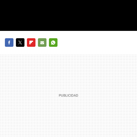
FACEBOOK
TWITTER
FLIPBOARD
E-
WHATSAPP
MAIL