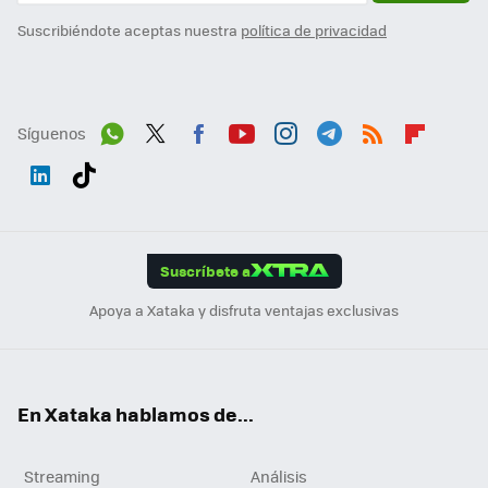
Suscribiéndote aceptas nuestra
política de privacidad
Síguenos
Wh
Twit
Fac
You
Inst
Tele
RSS
Flip
ats
ter
ebo
tub
agr
gra
boa
Link
Tikt
App
ok
e
am
m
rd
edI
ok
Suscríbete a
n
Apoya a Xataka y disfruta ventajas exclusivas
En Xataka hablamos de...
Streaming
Análisis